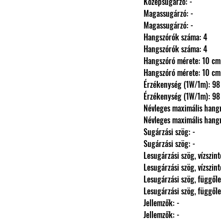
                Középsugárzó: -
                Magassugárzó: -
                Magassugárzó: -
                Hangszórók száma: 4
                Hangszórók száma: 4
                Hangszóró mérete: 10 
                Hangszóró mérete: 10 
                Érzékenység (1W/1m
                Érzékenység (1W/1m
                Névleges maximáli
                Névleges maximáli
                Sugárzási szög: -
                Sugárzási szög: -
                Lesugárzási szög, vízszi
                Lesugárzási szög, vízszi
                Lesugárzási szög, függ
                Lesugárzási szög, függ
                Jellemzők: -
                Jellemzők: -