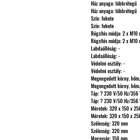
                Ház anyaga: többrétegű
                Ház anyaga: többrétegű
                Szín: fekete
                Szín: fekete
                Rögzítés módja
                Rögzítés módja
                Labdaállóság: -
                Labdaállóság: -
                Védelmi osztály: -
                Védelmi osztály: -
                Megengedett körny.
                Megengedett körny.
                Táp: ? 230 V/50 Hz/35
                Táp: ? 230 V/50 Hz/35
                Méretek: 320 x 150 
                Méretek: 320 x 150 
                Szélesség: 320 mm
                Szélesség: 320 mm
                Magasság: 150 mm