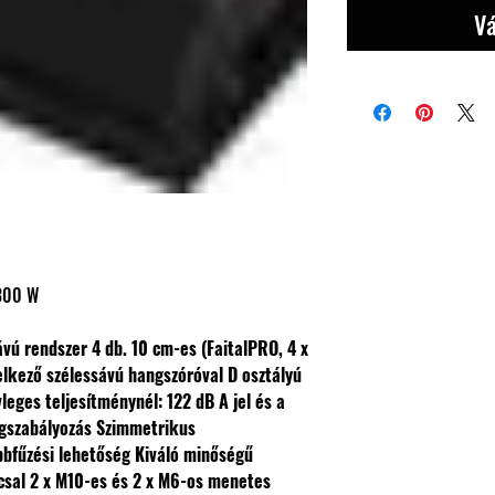
Vá
 300 W
sávú rendszer
4 db. 10 cm-es (FaitalPRO, 4 x
lkező szélessávú hangszóróval
D osztályú
eges teljesítménynél: 122 dB
A jel és a
gszabályozás
Szimmetrikus
bbfűzési lehetőség
Kiváló minőségű
csal
2 x M10-es és 2 x M6-os menetes