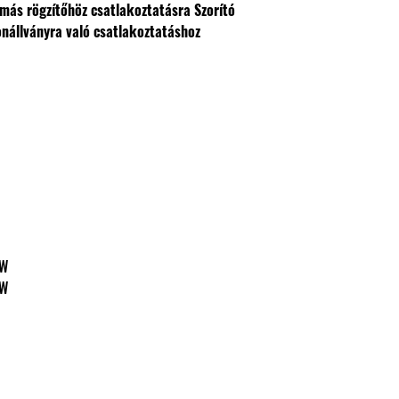
 más rögzítőhöz csatlakoztatásra
Szorító
onállványra való csatlakoztatáshoz
0 W
0 W