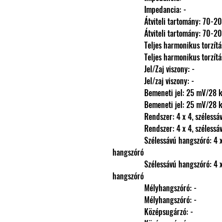
                Impedancia: -
                Átviteli tartomány: 
                Átviteli tartomány: 
                Teljes harmonikus torzít
                Teljes harmonikus torzít
                Jel/Zaj viszony: -
                Jel/zaj viszony: -
                Bemeneti jel: 
                Bemeneti jel: 
                Rendszer: 4 x 4, széless
                Rendszer: 4 x 4, széless
                Szélessávú hangszóró: 4 x 10 cm (FaitalPRO 4 x 4) szélessávú 
hangszóró
                Szélessávú hangszóró: 4 x 10 cm (FaitalPRO 4 x 4) szélessávú 
hangszóró
                Mélyhangszóró: -
                Mélyhangszóró: -
                Középsugárzó: -