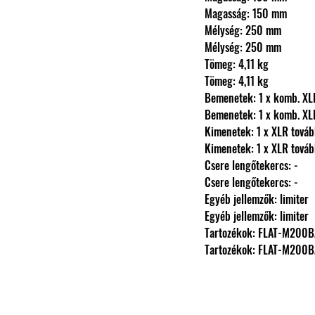
                Magasság: 150 mm
                Mélység: 250 mm
                Mélység: 250 mm
                Tömeg: 4,11 kg
                Tömeg: 4,11 kg
                Bemenetek: 1 x k
                Bemenetek: 1 x k
                Kimenetek: 1 x XLR t
                Kimenetek: 1 x XLR t
                Csere lengőtekercs: -
                Csere lengőtekercs: -
                Egyéb jellemzők: limiter
                Egyéb jellemzők: limiter
                Tartozékok: FLAT-M20
                Tartozékok: FLAT-M20