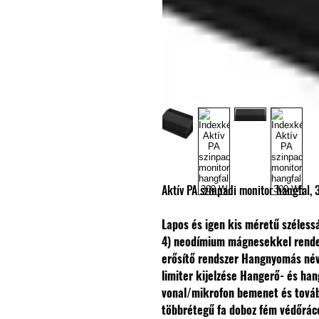
Aktív PA szinpadi monitor hangfal,
Lapos és igen kis méretű széles
4) neodímium mágnesekkel rende
erősítő rendszer
Hangnyomás névl
limiter kijelzése
Hangerő- és han
vonal/mikrofon bemenet és tová
többrétegű fa doboz fém védőrác