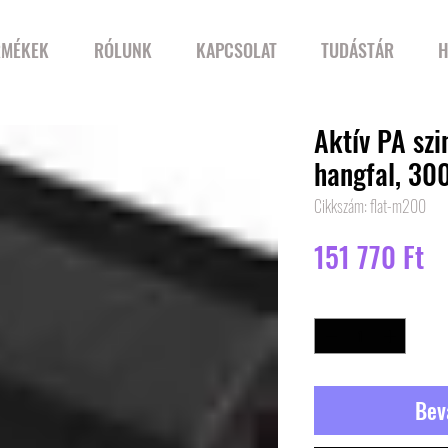
RMÉKEK
RÓLUNK
KAPCSOLAT
TUDÁSTÁR
H
Aktív PA szi
hangfal, 30
Cikkszám: flat-m200
Ár
151 770 Ft
Mennyiség
*
Bev