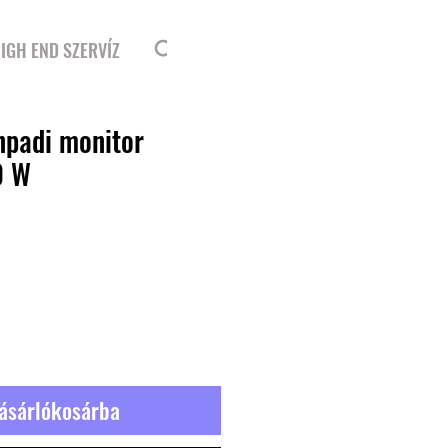
Bejelentkezés
IGH END SZERVÍZ
npadi monitor
0 W
ásárlókosárba