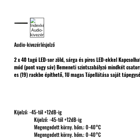
Audio-kivezérlésjelző
2 x 40 tagú LED-sor zöld, sárga és piros LED-ekkel
Kapcsolhat
mód (pont vagy sáv)
Bemeneti szintszabályzó mindkét csato
es (19) rackbe építhető, 1U magas
Tápellátása saját tápegys
Kijelző: -45-től +12dB-ig
                Kijelző: -45-től +12dB-ig
                Megengedett körny. hőm.: 0-40°C
                Megengedett körny. hőm.: 0-40°C