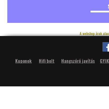
A webshop árak alac
Kuponok
Hifi bolt
Hangszóró javítás
GYI