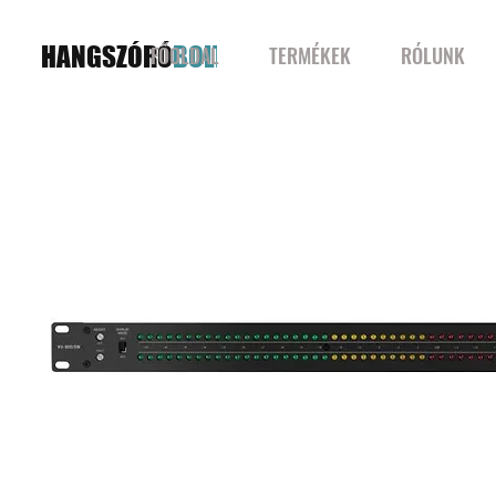
HANGSZÓRÓ
BOLT
FŐOLDAL
TERMÉKEK
RÓLUNK