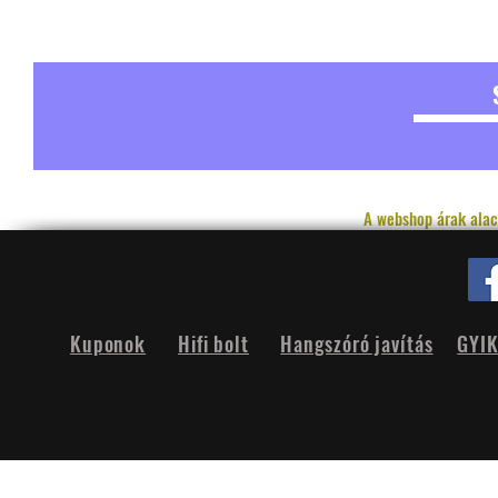
A webshop árak alac
Kuponok
Hifi bolt
Hangszóró javítás
GYI