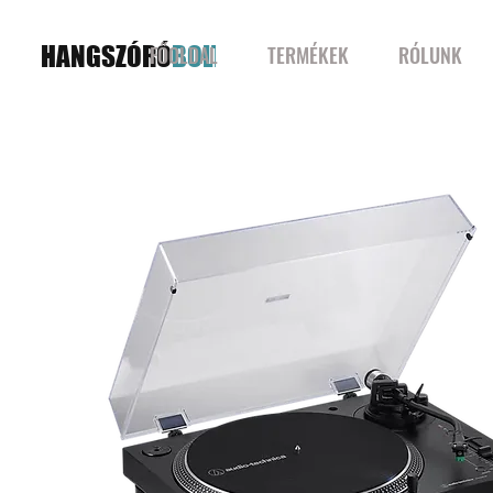
HANGSZÓRÓ
BOLT
FŐOLDAL
TERMÉKEK
RÓLUNK