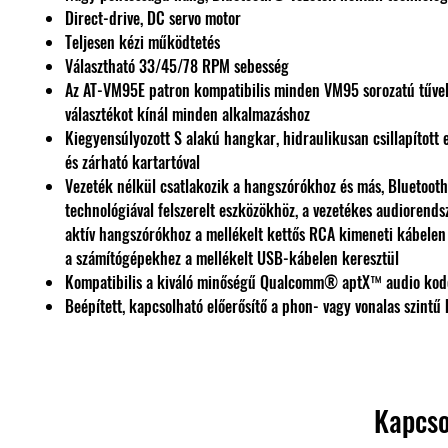
Direct-drive, DC servo motor
Teljesen kézi működtetés
Választható 33/45/78 RPM sebesség
Az AT-VM95E patron kompatibilis minden VM95 sorozatú tűvel,
választékot kínál minden alkalmazáshoz
Kiegyensúlyozott S alakú hangkar, hidraulikusan csillapított 
és zárható kartartóval
Vezeték nélkül csatlakozik a hangszórókhoz és más, Bluetooth
technológiával felszerelt eszközökhöz, a vezetékes audiorends
aktív hangszórókhoz a mellékelt kettős RCA kimeneti kábelen 
a számítógépekhez a mellékelt USB-kábelen keresztül
Kompatibilis a kiváló minőségű Qualcomm® aptX™ audio ko
Beépített, kapcsolható előerősítő a phon- vagy vonalas szintű
Kapcso