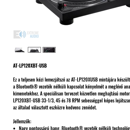
AT-LP120XBT-USB
Ez a teljesen kézi lemezjátszó az AT-LP120XUSB mintájára készül
a Bluetooth® vezeték nélküli kapcsolat kényelmét a meglévő an
kimenetekhez. A speciálisan tervezet közvetlen meghajtású motorr
LP120XBT-USB 33-1/3, 45 és 78 RPM sebességgel képes lejátszani
az általad választott eszközre kedvenc zenédet.
Jellemzők:
Nagy pontosságú hang, Bluetooth® vezeték nélküli technológ