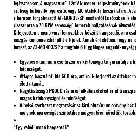
lejátszásakor. A magasszintű 1.2mV kimeneti teljesítményének há
szükség különálló fejerősítő, vagy MC átalakító használatára. A 
sikeresen forgalmazott AT-MONO3/SP mostantól Európában is elé
visszahozza a 78 RPM sebességű lemezek hallgatásának élvezetét.
Kifejezetten a monó vinyl lemezekhez készült hangszedő, ami csak
mozgás komponensből állít elő jelet. Annak érdekében, hogy ne k
lemezt, az AT-MONO3/SP a megfelelő függőleges engedékenységg
Egyenes alumínium cső tűszár és kis tömegű tű garantálja a ki
képességet.
Átlagos használati idő 500 óra, amivel kiterjeszti az értékes m
élettartamát.
Nagytisztaságú PCOCC rézhuzal alkalmazásával ér el transzpare
magas hatékonyságot és minőséget.
A belső szerkezet megtartását szilárd alumínium öntvény ház bi
melynek merevségét szintetikus műgyantával növeltük tovább
“Egy valódi monó hangszedő”