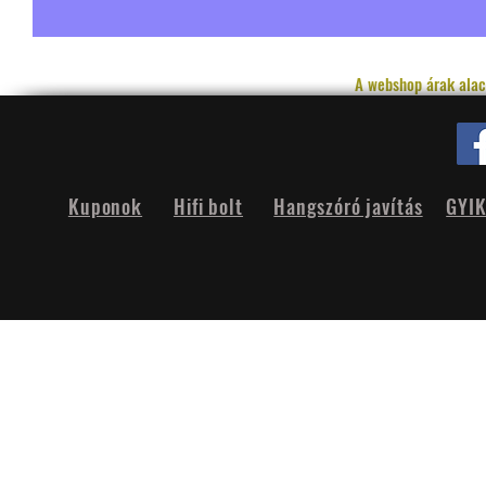
A webshop árak alac
Kuponok
Hifi bolt
Hangszóró javítás
GYI