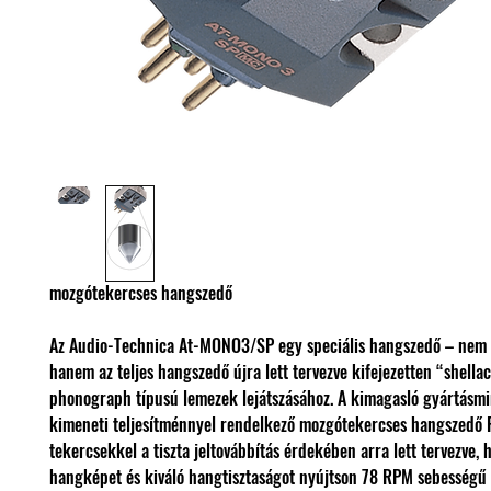
mozgótekercses hangszedő
Az Audio-Technica At-MONO3/SP egy speciális hangszedő – nem c
hanem az teljes hangszedő újra lett tervezve kifejezetten “shellac
phonograph típusú lemezek lejátszásához. A kimagasló gyártás
kimeneti teljesítménnyel rendelkező mozgótekercses hangszedő
tekercsekkel a tiszta jeltovábbítás érdekében arra lett tervezve, 
hangképet és kiváló hangtisztaságot nyújtson 78 RPM sebesség