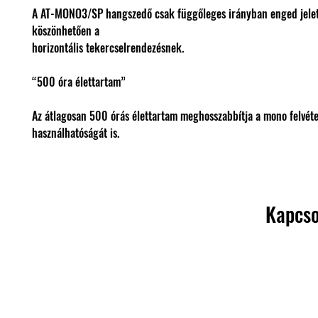
A AT-MONO3/SP hangszedő csak függőleges irányban enged jelet
köszönhetően a
horizontális tekercselrendezésnek.
“500 óra élettartam”
Az átlagosan 500 órás élettartam meghosszabbítja a mono felvét
használhatóságát is.
Kapcso