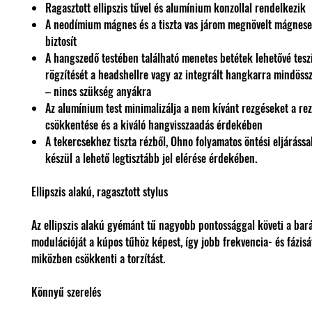
Ragasztott ellipszis tűvel és alumínium konzollal rendelkezik
A neodímium mágnes és a tiszta vas járom megnövelt mágnese
biztosít
A hangszedő testében található menetes betétek lehetővé tes
rögzítését a headshellre vagy az integrált hangkarra mindössz
– nincs szükség anyákra
Az alumínium test minimalizálja a nem kívánt rezgéseket a re
csökkentése és a kiváló hangvisszaadás érdekében
A tekercsekhez tiszta rézből, Ohno folyamatos öntési eljáráss
készül a lehető legtisztább jel elérése érdekében.
Ellipszis alakú, ragasztott stylus
Az ellipszis alakú gyémánt tű nagyobb pontossággal követi a bar
modulációját a kúpos tűhöz képest, így jobb frekvencia- és fázisátv
miközben csökkenti a torzítást.
Könnyű szerelés