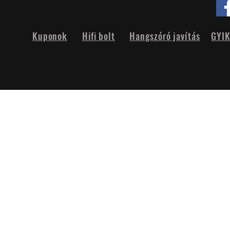
Kuponok
Hifi bolt
Hangszóró javítás
GYI