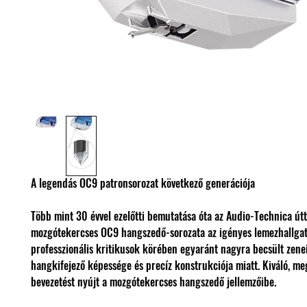
A legendás OC9 patronsorozat következő generációja
Több mint 30 évvel ezelőtti bemutatása óta az Audio-Technica út
mozgótekercses OC9 hangszedő-sorozata az igényes lemezhallgat
professzionális kritikusok körében egyaránt nagyra becsült zenei
hangkifejező képessége és precíz konstrukciója miatt. Kiváló, me
bevezetést nyújt a mozgótekercses hangszedő jellemzőibe.