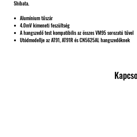
Shibata.
Alumínium tűszár
4.0mV kimeneti feszültség
A hangszedő test kompatibilis az összes VM95 sorozatú tűvel
Utódmodellje az AT91, AT91R és CN5625AL hangszedőknek
Kapcso