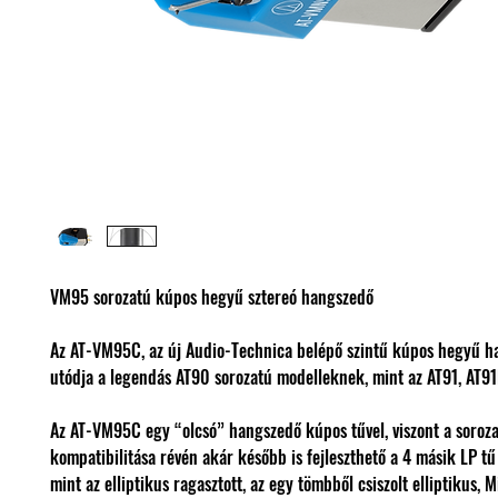
VM95 sorozatú kúpos hegyű sztereó hangszedő
Az AT-VM95C, az új Audio-Technica belépő szintű kúpos hegyű h
utódja a legendás AT90 sorozatú modelleknek, mint az AT91, AT
Az AT-VM95C egy “olcsó” hangszedő kúpos tűvel, viszont a soroza
kompatibilitása révén akár később is fejleszthető a 4 másik LP tű
mint az elliptikus ragasztott, az egy tömbből csiszolt elliptikus, 