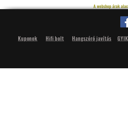
A webshop árak alac
Kuponok
Hifi bolt
Hangszóró javítás
GYI