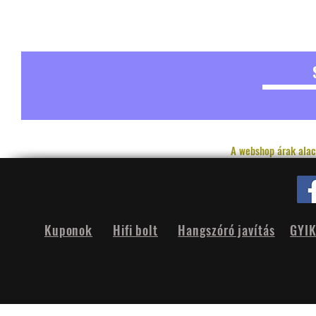
A webshop árak alac
Kuponok
Hifi bolt
Hangszóró javítás
GYI