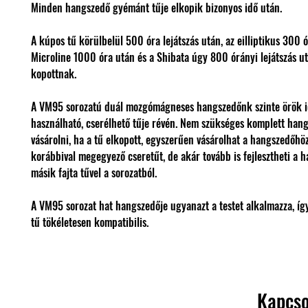
Minden hangszedő gyémánt tűje elkopik bizonyos idő után.
A kúpos tű körülbelül 500 óra lejátszás után, az eilliptikus 300 ó
Microline 1000 óra után és a Shibata úgy 800 órányi lejátszás u
kopottnak.
A VM95 sorozatú duál mozgómágneses hangszedőnk szinte örök 
használható, cserélhető tűje révén. Nem szükséges komplett han
vásárolni, ha a tű elkopott, egyszerűen vásárolhat a hangszedőhö
korábbival megegyező cseretűt, de akár tovább is fejlesztheti a 
másik fajta tűvel a sorozatból.
A VM95 sorozat hat hangszedője ugyanazt a testet alkalmazza, íg
tű tökéletesen kompatibilis.
Kapcso