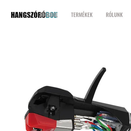
HANGSZÓRÓ
BOLT
FŐOLDAL
TERMÉKEK
RÓLUNK