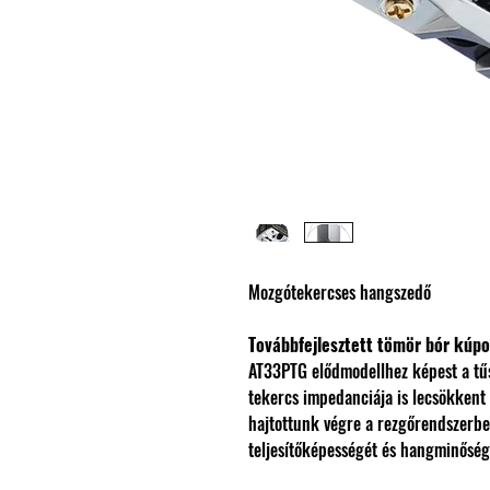
Mozgótekercses hangszedő
Továbbfejlesztett tömör bór kúpo
AT33PTG elődmodellhez képest a tűs
tekercs impedanciája is lecsökkent
hajtottunk végre a rezgőrendszerbe
teljesítőképességét és hangminőség