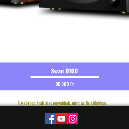
Swan D100
Ár
96 000 Ft
A webshop árak alacsonyabbak, mint az üzletünkben.