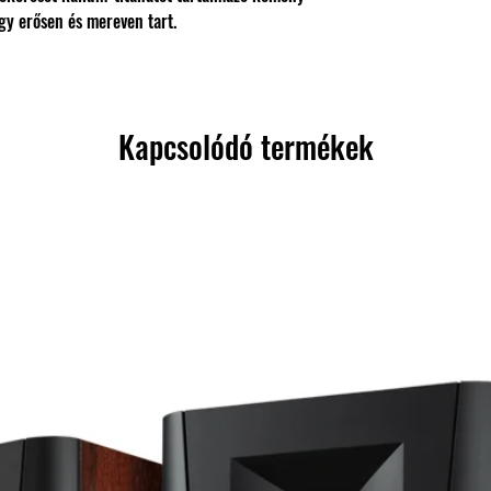
így erősen és mereven tart.
Kapcsolódó termékek