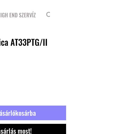
Bejelentkezés
IGH END SZERVÍZ
ica AT33PTG/II
r
ásárlókosárba
sárlás most!