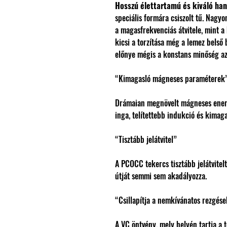
Hosszú élettartamú és kiváló han
speciális formára csiszolt tű. Nagy
a magasfrekvenciás átvitele, mint a
kicsi a torzítása még a lemez belső
előnye mégis a konstans minőség az
“Kimagasló mágneses paraméterek
Drámaian megnövelt mágneses ene
inga, telítettebb indukció és kima
“Tisztább jelátvitel”
A PCOCC tekercs tisztább jelátvitelt
útját semmi sem akadályozza.
“Csillapítja a nemkívánatos rezgése
A VC öntvény, mely helyén tartja a