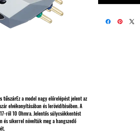
s tűszár
Ez a model nagy előrelépést jelent az
zár elvékonyításában és lerövidítésében. A
 17-ről 10 Ohmra. Jelentős súlycsökkentést
n és sikerrel növeltük meg a hangszedő
ét.