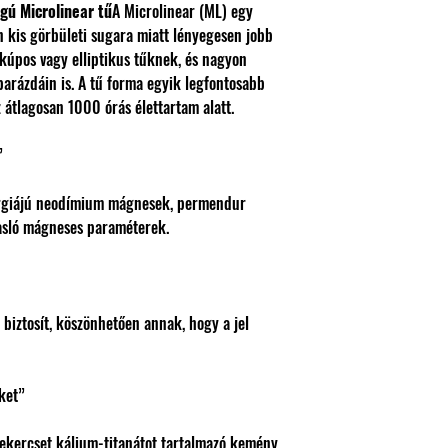
gú Microlinear tű
A Microlinear (ML) egy
on kis görbületi sugara miatt lényegesen jobb
 kúpos vagy elliptikus tűknek, és nagyon
 barázdáin is. A tű forma egyik legfontosabb
 átlagosan 1000 órás élettartam alatt.
”
rgiájú neodímium mágnesek, permendur
gasló mágneses paraméterek.
 biztosít, köszönhetően annak, hogy a jel
ket”
 tekercset kálium-titanátot tartalmazó kemény