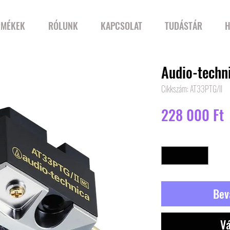
RMÉKEK
RÓLUNK
KAPCSOLAT
TUDÁSTÁR
H
Audio-techn
Cikkszám: AT33PTG/II
Á
228 000 Ft
Mennyiség
*
Bev
Vá