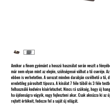
Amikor a finom gyémánt a hosszú használat során veszít a fényéb
már nem olyan mint az elején, szükségessé válhat a tű cseréje. Az
ebben is verhetetlen. A sorozat minden darabján csrélhető a tű, 
eredetileg párosított típusra. A kínálat 7 féle tűből és 3 féle testb
felhasználó kedvére kísérletezhet. Nincs rá szükség, hogy új han
ha újdonságra vágyik, vagy fejleszteni akar. Csak aknázza ki az 
rejtett értékeit, fedezze fel a saját új világát.