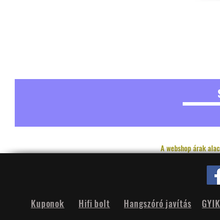
A webshop árak alac
Kuponok
Hifi bolt
Hangszóró javítás
GYI