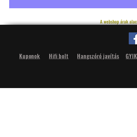
A webshop árak alac
Kuponok
Hifi bolt
Hangszóró javítás
GYI