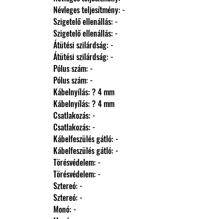
                Névleges teljesítmény: -
                Szigetelő ellenállás: -
                Szigetelő ellenállás: -
                Átütési szilárdság: -
                Átütési szilárdság: -
                Pólus szám: -
                Pólus szám: -
                Kábelnyílás: ? 4 mm
                Kábelnyílás: ? 4 mm
                Csatlakozás: -
                Csatlakozás: -
                Kábelfeszülés gátló: -
                Kábelfeszülés gátló: -
                Törésvédelem: -
                Törésvédelem: -
                Sztereó: -
                Sztereó: -
                Monó: -