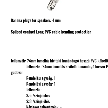
Banana plugs for speakers, 4 mm
Spliced contact
Long PVC cable bending protection
Jellemzők: ?4mm lamellás kivitelű banándugó hosszú PVC kábeltö
                Jellemzők: ?4mm lamellás kivitelű banándugó hosszú PVC kábeltörés 
gátlóval
                Rendelési egység: 1
                Rendelési egység: 1
                Jellemzők: -
                Szín/színjelölés: 
                Szín/színjelölés: 
                Névleges teljesítmény: -