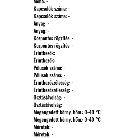
                Monó: -
                Kapcsolók száma: -
                Kapcsolók száma: -
                Anyag: -
                Anyag: -
                Központos rögzítés: -
                Központos rögzítés: -
                Érintkezők: 
                Érintkezők: 
                Pólusok száma: -
                Pólusok száma: -
                Érintkezőszélesség: -
                Érintkezőszélesség: -
                Osztástávolság: -
                Osztástávolság: -
                Megengedett körny. hőm.: 0-40 °C
                Megengedett körny. hőm.: 0-40 °C
                Méretek: -
                Méretek: -