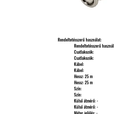
Rendeltetésszerű használat: 
                Rendeltetésszerű haszná
                Csatlakozók: 
                Csatlakozók: 
                Kábel: 
                Kábel: 
                Hossz: 25 m
                Hossz: 25 m
                Szín: 
                Szín: 
                Külső átmérő: -
                Külső átmérő: -
                Méter jelölés: -