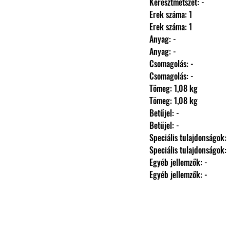
                Keresztmetszet: -
                Erek száma: 1
                Erek száma: 1
                Anyag: -
                Anyag: -
                Csomagolás: -
                Csomagolás: -
                Tömeg: 1,08 kg
                Tömeg: 1,08 kg
                Betűjel: -
                Betűjel: -
                Speciális tulajdonságok: 
                Speciális tulajdonságok: 
                Egyéb jellemzők: -
                Egyéb jellemzők: -