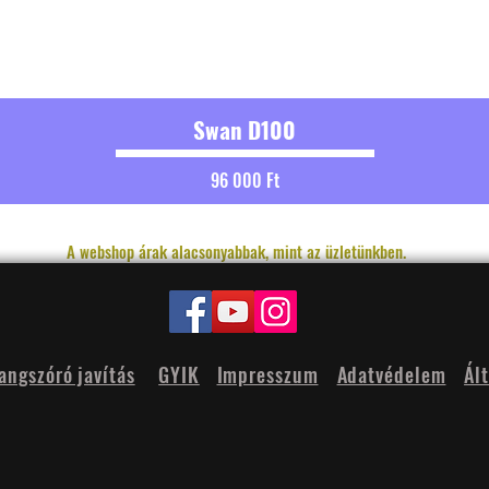
Swan D100
Ár
96 000 Ft
A webshop árak alacsonyabbak, mint az üzletünkben.
angszóró javítás
GYIK
Impresszum
Adatvédelem
Ál