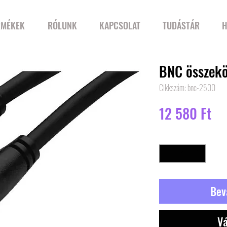
RMÉKEK
RÓLUNK
KAPCSOLAT
TUDÁSTÁR
H
BNC összekö
Cikkszám: bnc-2500
Ár
12 580 Ft
Mennyiség
*
Bev
Vá