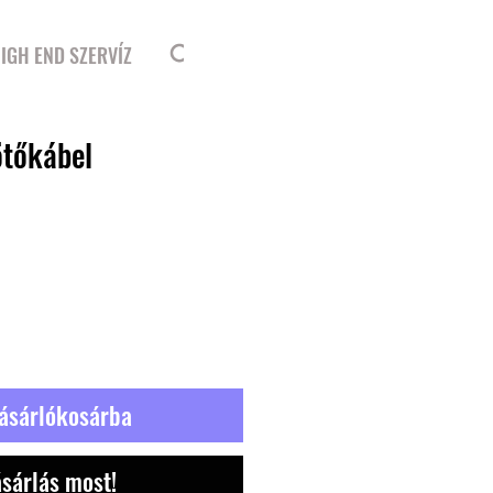
Bejelentkezés
IGH END SZERVÍZ
tőkábel
ásárlókosárba
sárlás most!