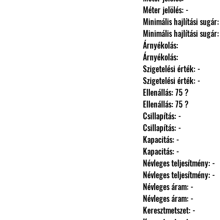
                Méter jelölés: -
                Minimális hajlítási sugár
                Minimális hajlítási sugár
                Árnyékolás: 
                Árnyékolás: 
                Szigetelési érték: -
                Szigetelési érték: -
                Ellenállás: 75 ?
                Ellenállás: 75 ?
                Csillapítás: -
                Csillapítás: -
                Kapacitás: -
                Kapacitás: -
                Névleges teljesítmény: -
                Névleges teljesítmény: -
                Névleges áram: -
                Névleges áram: -
                Keresztmetszet: -