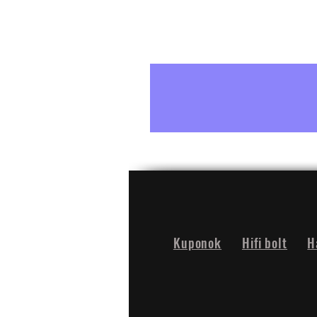
Kuponok
Hifi bolt
H