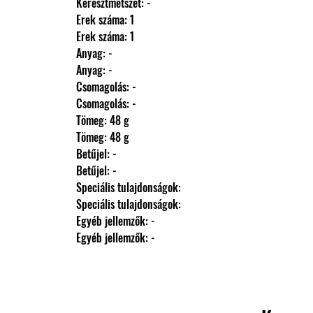
                Keresztmetszet: -
                Erek száma: 1
                Erek száma: 1
                Anyag: -
                Anyag: -
                Csomagolás: -
                Csomagolás: -
                Tömeg: 48 g
                Tömeg: 48 g
                Betűjel: -
                Betűjel: -
                Speciális tulajdonságok: 
                Speciális tulajdonságok: 
                Egyéb jellemzők: -
                Egyéb jellemzők: -