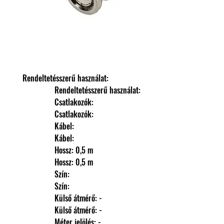
Rendeltetésszerű használat: 
                Rendeltetésszerű használat: 
                Csatlakozók: 
                Csatlakozók: 
                Kábel: 
                Kábel: 
                Hossz: 0,5 m
                Hossz: 0,5 m
                Szín: 
                Szín: 
                Külső átmérő: -
                Külső átmérő: -
                Méter jelölés: -