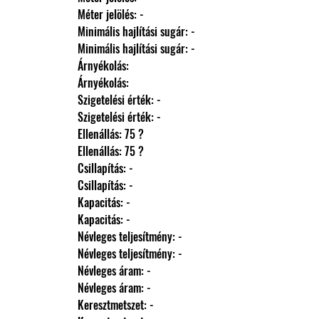
                Méter jelölés: -
                Minimális hajlítási sugár: -
                Minimális hajlítási sugár: -
                Árnyékolás: 
                Árnyékolás: 
                Szigetelési érték: -
                Szigetelési érték: -
                Ellenállás: 75 ?
                Ellenállás: 75 ?
                Csillapítás: -
                Csillapítás: -
                Kapacitás: -
                Kapacitás: -
                Névleges teljesítmény: -
                Névleges teljesítmény: -
                Névleges áram: -
                Névleges áram: -
                Keresztmetszet: -