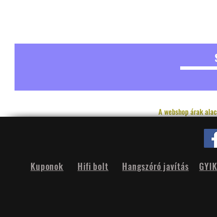
A webshop árak alac
Kuponok
Hifi bolt
Hangszóró javítás
GYI