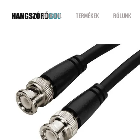
HANGSZÓRÓ
BOLT
FŐOLDAL
TERMÉKEK
RÓLUNK