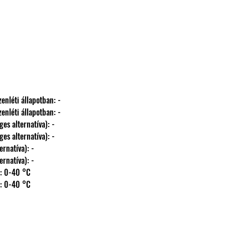
el készenléti állapotban: -
el készenléti állapotban: -
ehetséges alternatíva): -
ehetséges alternatíva): -
s alternatíva): -
s alternatíva): -
 hőm.: 0-40 °C
 hőm.: 0-40 °C