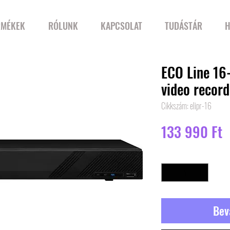
RMÉKEK
RÓLUNK
KAPCSOLAT
TUDÁSTÁR
H
ECO Line 16
video record
Cikkszám: elipr-16
Á
133 990 Ft
Mennyiség
*
Bev