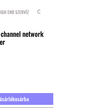
Bejelentkezés
IGH END SZERVÍZ
-channel network
er
r
ásárlókosárba