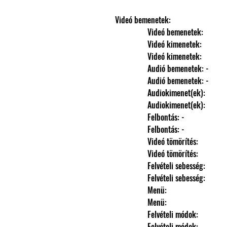
Videó bemenetek: 
                Videó bemenetek: 
                Videó kimenetek: 
                Videó kimenetek: 
                Audió bemenetek: -
                Audió bemenetek: -
                Audiokimenet(ek): 
                Audiokimenet(ek): 
                Felbontás: -
                Felbontás: -
                Videó tömörítés: 
                Videó tömörítés: 
                Felvételi sebesség: 
                Felvételi sebesség: 
                Menü: 
                Menü: 
                Felvételi módok: 
                Felvételi módok: 