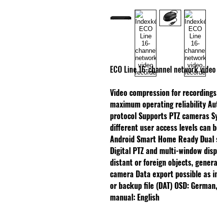
ECO Line 16-channel network video
Video compression for recording
maximum operating reliability
Au
protocol
Supports PTZ cameras
S
different user access levels can 
Android
Smart Home Ready
Dual
Digital PTZ and multi-window dis
distant or foreign objects, gener
camera
Data export possible as im
or backup file (DAT)
OSD: German,
manual: English