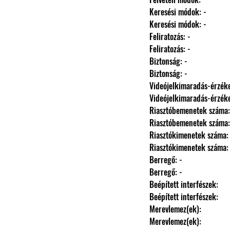
                Keresési módok: -
                Keresési módok: -
                Feliratozás: -
                Feliratozás: -
                Biztonság: -
                Biztonság: -
                Videójelkimaradás-érz
                Videójelkimaradás-érz
                Riasztóbemenetek száma
                Riasztóbemenetek száma
                Riasztókimenetek száma:
                Riasztókimenetek száma:
                Berregő: -
                Berregő: -
                Beépített interfészek: 
                Beépített interfészek: 
                Merevlemez(ek): 
                Merevlemez(ek): 