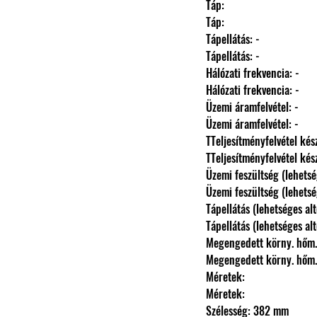
                Táp: 
                Táp: 
                Tápellátás: -
                Tápellátás: -
                Hálózati frekvencia: -
                Hálózati frekvencia: -
                Üzemi áramfelvétel: -
                Üzemi áramfelvétel: -
                TTeljesítményfelvét
                TTeljesítményfelvét
                Üzemi feszültség (l
                Üzemi feszültség (l
                Tápellátás (lehetsége
                Tápellátás (lehetsége
                Megengedett körny.
                Megengedett körny.
                Méretek: 
                Méretek: 
                Szélesség: 382 mm