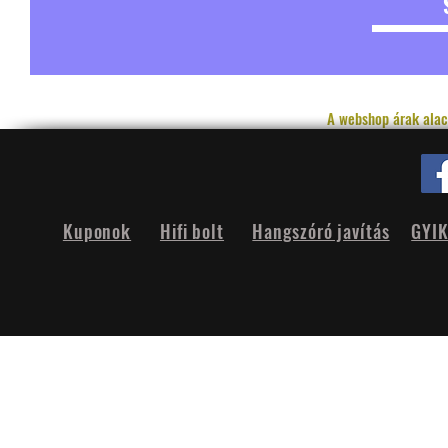
A webshop árak alac
Kuponok
Hifi bolt
Hangszóró javítás
GYI