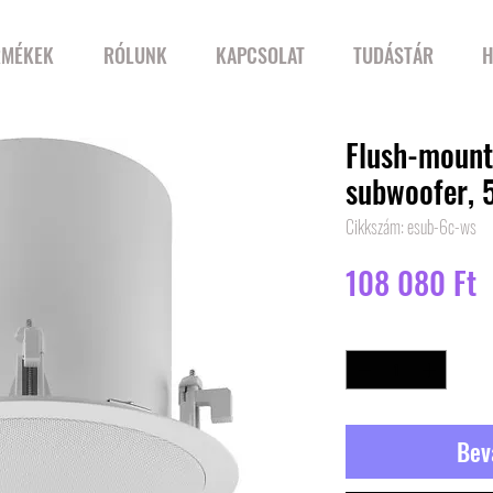
RMÉKEK
RÓLUNK
KAPCSOLAT
TUDÁSTÁR
H
Flush-mount 
subwoofer, 
Cikkszám: esub-6c-ws
Á
108 080 Ft
Mennyiség
*
Bev