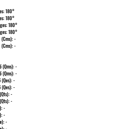
szintes: 180°
szintes: 180°
ggőleges: 180°
ggőleges: 180°
ség (Cms): -
ség (Cms): -
nyező (Qms): -
nyező (Qms): -
yező (Qes): -
yező (Qes): -
ző (Qts): -
ző (Qts): -
s): -
s): -
(Re): -
(Re): -