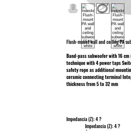
Flush-mount wall and ceiling PA su
Band-pass subwoofer with 16 cm 
technique with 4 power taps
Swit
safety rope as additional mounti
ceramic connecting terminal
Inte
thickness from 5 to 32 mm
Impedancia (Z): 4 ?
                Impedancia (Z): 4 ?