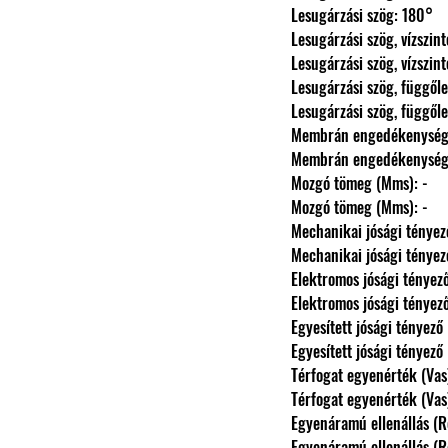
                Lesugárzási szög: 180°
                Lesugárzási szög, víz
                Lesugárzási szög, víz
                Lesugárzási szög, fü
                Lesugárzási szög, fü
                Membrán engedékeny
                Membrán engedékeny
                Mozgó tömeg (Mms): -
                Mozgó tömeg (Mms): -
                Mechanikai jósági té
                Mechanikai jósági té
                Elektromos jósági tén
                Elektromos jósági tén
                Egyesített jósági ténye
                Egyesített jósági ténye
                Térfogat egyenérték (Va
                Térfogat egyenérték (Va
                Egyenáramú ellenállás 
                Egyenáramú ellenállás 