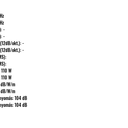
0 Hz
0 Hz
s): -
s): -
fmax) (12dB/okt.): -
fmax) (12dB/okt.): -
(RMS): 
(RMS): 
AX): 110 W
AX): 110 W
): 88 dB/W/m
): 88 dB/W/m
s hangnyomás: 104 dB
s hangnyomás: 104 dB