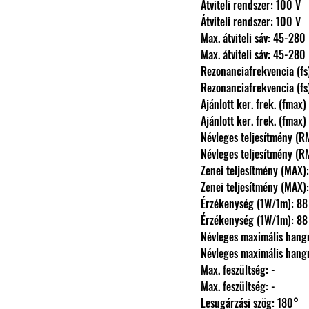
                Átviteli rendszer: 100 V
                Átviteli rendszer: 100 V
                Max. átviteli sáv: 45-28
                Max. átviteli sáv: 45-28
                Rezonanciafrekvencia (f
                Rezonanciafrekvencia (f
                Ajánlott ker. frek. (
                Ajánlott ker. frek. (
                Névleges teljesítmény 
                Névleges teljesítmény 
                Zenei teljesítmény (M
                Zenei teljesítmény (M
                Érzékenység (1W/1m
                Érzékenység (1W/1m
                Névleges maximáli
                Névleges maximáli
                Max. feszültség: -
                Max. feszültség: -
                Lesugárzási szög: 180°