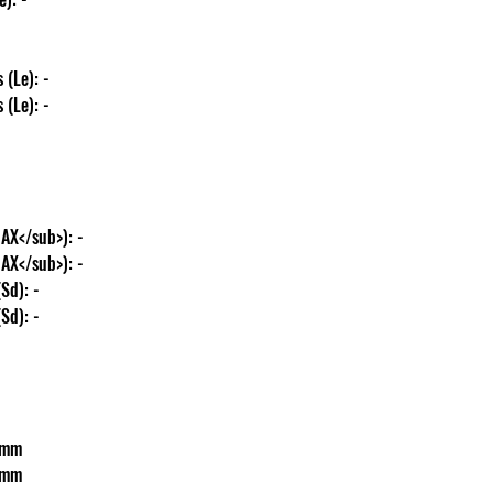
tás (Le): -
tás (Le): -
<sub>MAX</sub>): -
<sub>MAX</sub>): -
t (Sd): -
t (Sd): -
68 mm
68 mm