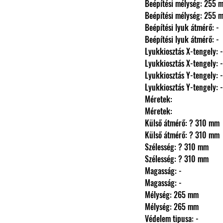
                Beépítési mélység: 255
                Beépítési mélység: 255
                Beépítési lyuk átmérő: -
                Beépítési lyuk átmérő: -
                Lyukkiosztás X-tengely: -
                Lyukkiosztás X-tengely: -
                Lyukkiosztás Y-tengely: -
                Lyukkiosztás Y-tengely: -
                Méretek: 
                Méretek: 
                Külső átmérő: ? 310 mm
                Külső átmérő: ? 310 mm
                Szélesség: ? 310 mm
                Szélesség: ? 310 mm
                Magasság: -
                Magasság: -
                Mélység: 265 mm
                Mélység: 265 mm
                Védelem tipusa: -