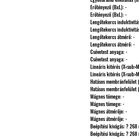
                Erőtényező (BxL): -
                Erőtényező (BxL): -
                Lengőtekercs induktivi
                Lengőtekercs induktivi
                Lengőtekercs átmérő: -
                Lengőtekercs átmérő: -
                Csévetest anyaga: -
                Csévetest anyaga: -
                Lineáris kitérés (X
                Lineáris kitérés (X
                Hatásos membránfelüle
                Hatásos membránfelüle
                Mágnes tömege: -
                Mágnes tömege: -
                Mágnes átmérője: -
                Mágnes átmérője: -
                Beépítési kivágás: ? 2
                Beépítési kivágás: ? 2