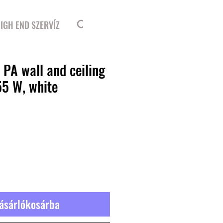
Bejelentkezés
IGH END SZERVÍZ
PA wall and ceiling
55 W, white
r
ásárlókosárba