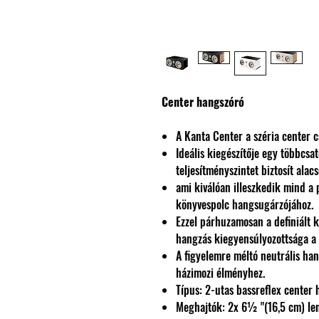
Center hangszóró
A Kanta Center a széria center 
Ideális kiegészítője egy többcs
teljesítményszintet biztosít ala
ami kiválóan illeszkedik mind a
könyvespolc hangsugárzójához.
Ezzel párhuzamosan a definiált k
hangzás kiegyensúlyozottsága a f
A figyelemre méltó neutrális han
házimozi élményhez.
Típus: 2-utas bassreflex center
Meghajtók: 2x 6½ "(16,5 cm) len