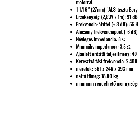
motorral,
1 1/16 '' (27mm) 'IAL3' tiszta Be
Érzékenység (2,83V / 1m): 91 dB
Frekvencia-átvitel (± 3 dB): 55 
Alacsony frekvenciapont (-6 dB)
Névleges impedancia: 8 Ω
Minimális impedancia: 3,5 Ω
Ajánlott erősítő teljesítmény: 4
Keresztváltási frekvencia: 2,400
méretek: 561 x 246 x 393 mm
nettó tömeg: 18.00 kg
minimum rendelhető mennyiség: