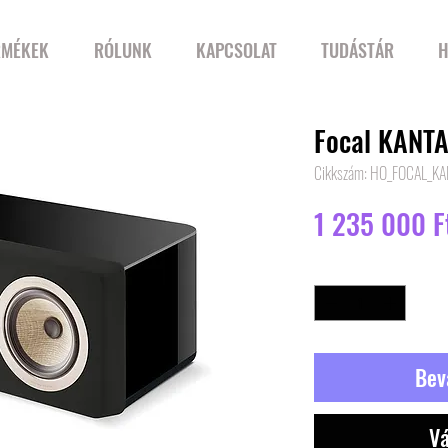
RMÉKEK
RÓLUNK
KAPCSOLAT
TUDÁSTÁR
H
Focal KANT
Cikkszám: HO_FOCAL_K
1 235 000 F
Mennyiség
*
Bev
Vá