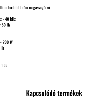
ryllium fordított dóm magassugárzó
Hz - 40 kHz
: 50 Hz
0 - 200 W
 Hz
 1 db
Kapcsolódó termékek