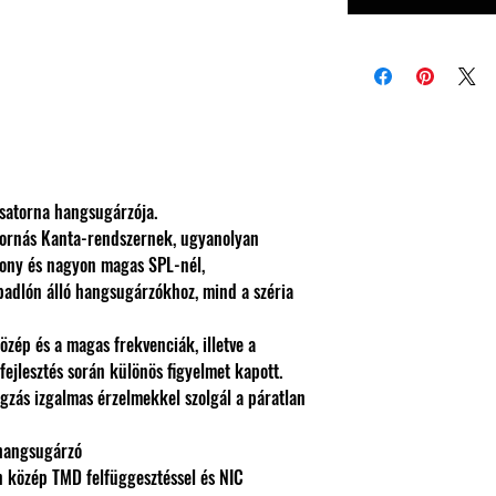
csatorna hangsugárzója.
atornás Kanta-rendszernek, ugyanolyan
csony és nagyon magas SPL-nél,
 padlón álló hangsugárzókhoz, mind a széria
özép és a magas frekvenciák, illetve a
ejlesztés során különös figyelmet kapott.
gzás izgalmas érzelmekkel szolgál a páratlan
 hangsugárzó
 közép TMD felfüggesztéssel és NIC