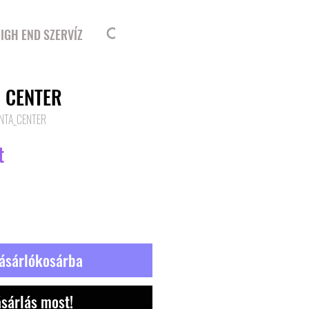
Bejelentkezés
IGH END SZERVÍZ
A CENTER
ANTA_CENTER
Ár
t
ásárlókosárba
sárlás most!