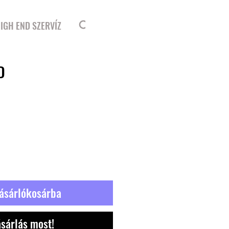
Bejelentkezés
IGH END SZERVÍZ
D
ásárlókosárba
sárlás most!