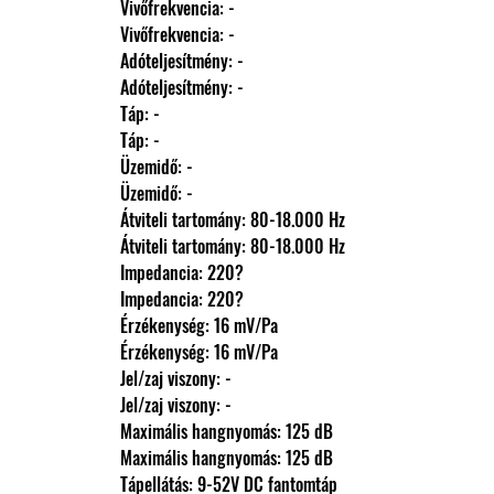
                Vivőfrekvencia: -
                Vivőfrekvencia: -
                Adóteljesítmény: -
                Adóteljesítmény: -
                Táp: -
                Táp: -
                Üzemidő: -
                Üzemidő: -
                Átviteli tartomány: 80-18.000 Hz
                Átviteli tartomány: 80-18.000 Hz
                Impedancia: 220?
                Impedancia: 220?
                Érzékenység: 16 mV/Pa
                Érzékenység: 16 mV/Pa
                Jel/zaj viszony: -
                Jel/zaj viszony: -
                Maximális hangnyomás: 125 dB
                Maximális hangnyomás: 125 dB
                Tápellátás: 9-52V DC fantomtáp