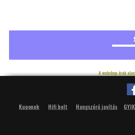
A webshop árak alac
Kuponok
Hifi bolt
Hangszóró javítás
GYI