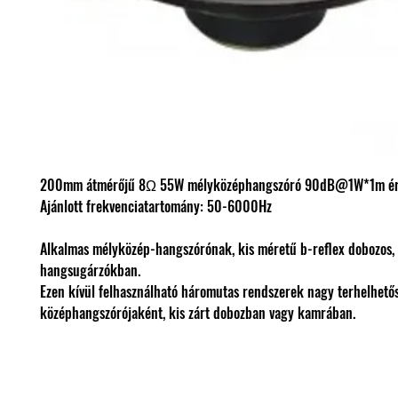
200mm átmérőjű 8Ω 55W mélyközéphangszóró 90dB@1W*1m ér
Ajánlott frekvenciatartomány: 50-6000Hz
Alkalmas mélyközép-hangszórónak, kis méretű b-reflex dobozos,
hangsugárzókban.
Ezen kívül felhasználható háromutas rendszerek nagy terhelhető
középhangszórójaként, kis zárt dobozban vagy kamrában.