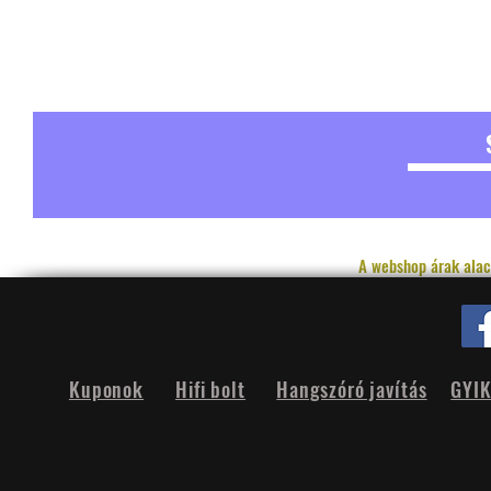
A webshop árak alac
Kuponok
Hifi bolt
Hangszóró javítás
GYI