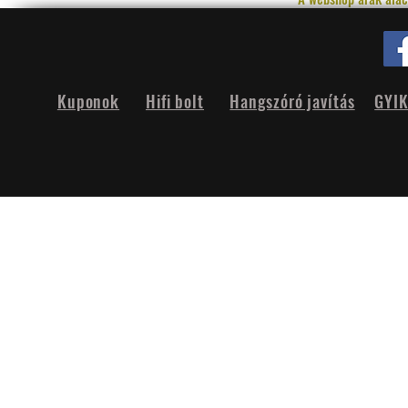
Kuponok
Hifi bolt
Hangszóró javítás
GYI