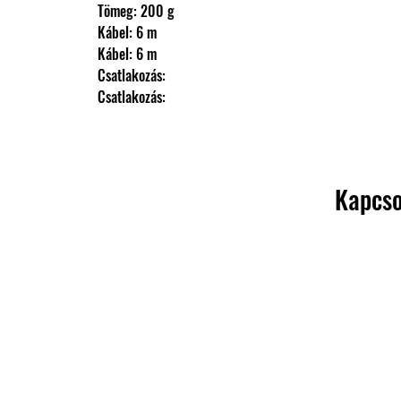
                Tömeg: 200 g
                Kábel: 6 m
                Kábel: 6 m
                Csatlakozás: 
                Csatlakozás:
Kapcso