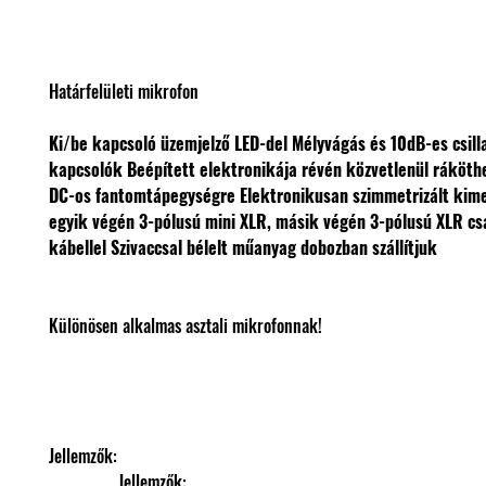
Határfelületi mikrofon
Ki/be kapcsoló üzemjelző LED-del
Mélyvágás és 10dB-es csill
kapcsolók
Beépített elektronikája révén közvetlenül ráköth
DC-os fantomtápegységre
Elektronikusan szimmetrizált ki
egyik végén 3-pólusú mini XLR, másik végén 3-pólusú XLR cs
kábellel
Szivaccsal bélelt műanyag dobozban szállítjuk
Különösen alkalmas asztali mikrofonnak!
Jellemzők: 
                Jellemzők: 