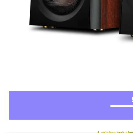
A webshop árak alac