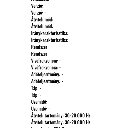
                Verzió: -
                Verzió: -
                Átviteli mód: 
                Átviteli mód: 
                Iránykarakterisztika: 
                Iránykarakterisztika: 
                Rendszer: 
                Rendszer: 
                Vivőfrekvencia: -
                Vivőfrekvencia: -
                Adóteljesítmény: -
                Adóteljesítmény: -
                Táp: -
                Táp: -
                Üzemidő: -
                Üzemidő: -
                Átviteli tartomány: 30-20.000 Hz
                Átviteli tartomány: 30-20.000 Hz