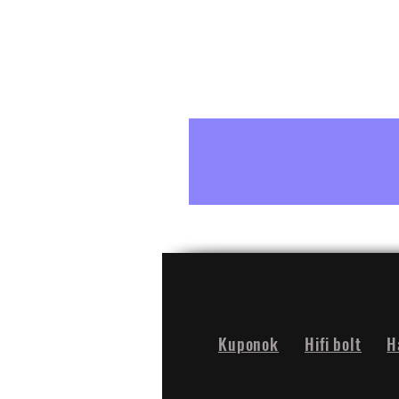
Kuponok
Hifi bolt
H