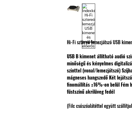
Hi-Fi sztereó lemezjátszó USB kimene
USB B kimenet állítható audió szi
minőségű és kényelmes digitaliz
szinttel (vonal/lemezjátszó)
Szíjh
mágneses hangszedő
Két lejátsz
finomállítás ±16%-on belül
Fém h
füstszínű akrilüveg fedél
(Filc csúszóalátéttel együtt szállítju