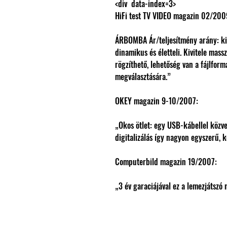
HiFi test TV VIDEO magazin 02/200
ÁRBOMBA Ár/teljesítmény arány: k
dinamikus és életteli. Kivitele mass
rögzíthető, lehetőség van a fájlfor
megválasztására.”
OKEY magazin 9-10/2007:
„Okos ötlet: egy USB-kábellel közve
digitalizálás így nagyon egyszerű, 
Computerbild magazin 19/2007:
„3 év garaciájával ez a lemezjátszó n