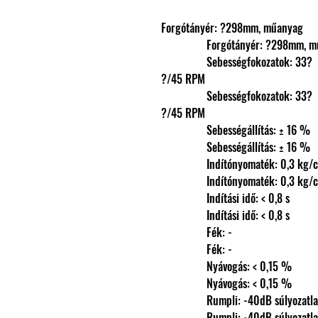
Forgótányér: ?298mm, műanyag
                Forgótányér: ?298m
                Sebességfokozatok: 33?

?/45 RPM
                Sebességfokozatok: 33?

?/45 RPM
                Sebességállítás: ± 16 %
                Sebességállítás: ± 16 %
                Indítónyomaték: 0,3 kg
                Indítónyomaték: 0,3 kg
                Indítási idő: < 0,8 s
                Indítási idő: < 0,8 s
                Fék: -
                Fék: -
                Nyávogás: < 0,15 %
                Nyávogás: < 0,15 %
                Rumpli: -40dB súl
                Rumpli: -40dB súl