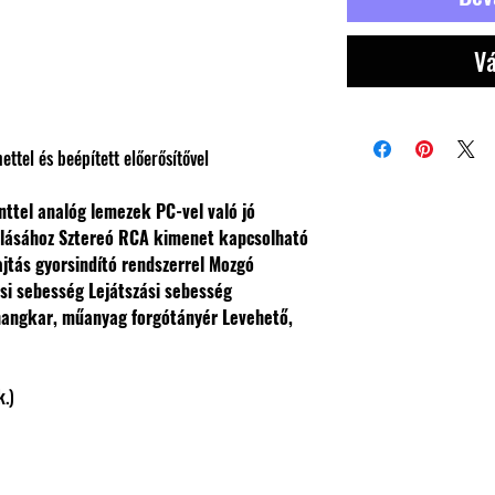
Vá
ttel és beépített előerősítővel
nttel analóg lemezek PC-vel való jó
álásához
Sztereó RCA kimenet kapcsolható
ajtás gyorsindító rendszerrel
Mozgó
ási sebesség
Lejátszási sebesség
angkar, műanyag forgótányér
Levehető,
k.)