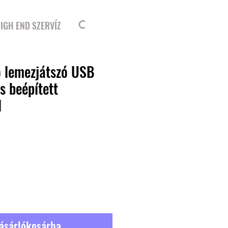
Bejelentkezés
IGH END SZERVÍZ
ó lemezjátszó USB
s beépített
l
ásárlókosárba