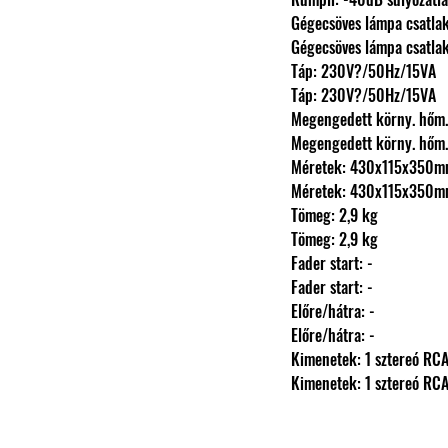
                Gégecsöves lámpa csat
                Gégecsöves lámpa csat
                Táp: 230V?/50Hz/15VA
                Táp: 230V?/50Hz/15VA
                Megengedett körny.
                Megengedett körny.
                Méretek: 430x115x350
                Méretek: 430x115x350
                Tömeg: 2,9 kg
                Tömeg: 2,9 kg
                Fader start: -
                Fader start: -
                Előre/hátra: -
                Előre/hátra: -
                Kimenetek: 1 szte
                Kimenetek: 1 szte