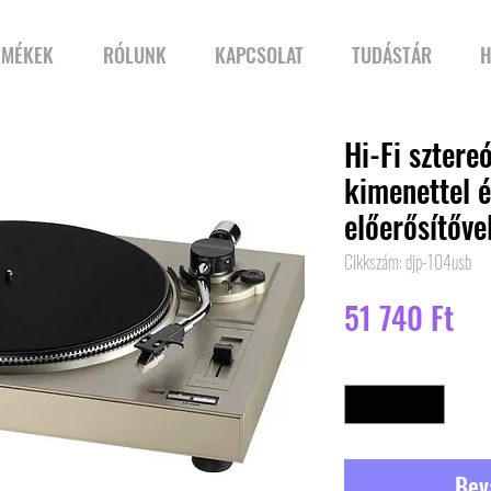
RMÉKEK
RÓLUNK
KAPCSOLAT
TUDÁSTÁR
H
Hi-Fi sztere
kimenettel é
előerősítőve
Cikkszám: djp-104usb
Ár
51 740 Ft
Mennyiség
*
Bev