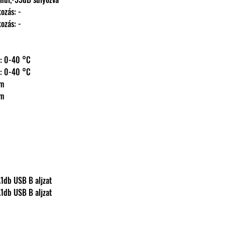
lakozás: -
lakozás: -
 hőm.: 0-40 °C
 hőm.: 0-40 °C
mm
mm
reó RCA1db USB B aljzat
reó RCA1db USB B aljzat