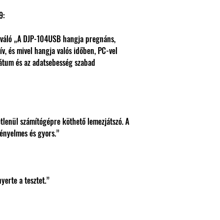
9:
iváló „A DJP-104USB hangja pregnáns,
zív, és mivel hangja valós időben, PC-vel
mátum és az adatsebesség szabad
tlenül számítógépre köthető lemezjátszó. A
kényelmes és gyors.”
yerte a tesztet.”