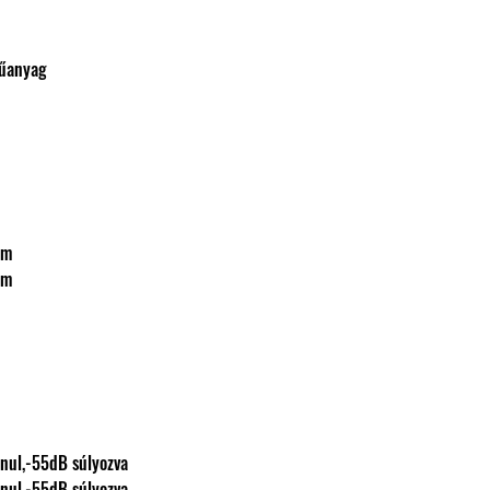
m, műanyag
/cm
/cm
yozatlanul,-55dB súlyozva
yozatlanul,-55dB súlyozva