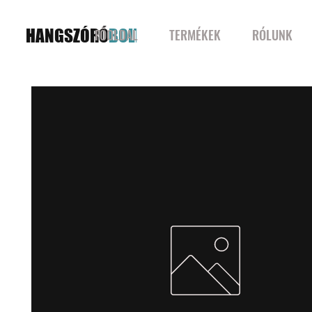
HANGSZÓRÓ
BOLT
FŐOLDAL
TERMÉKEK
RÓLUNK