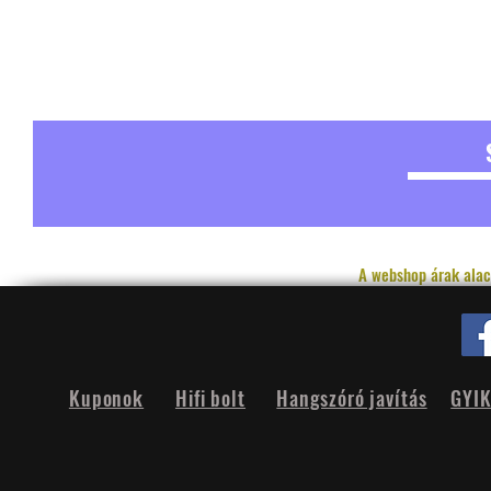
A webshop árak alac
Kuponok
Hifi bolt
Hangszóró javítás
GYI