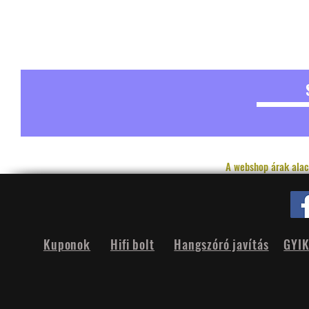
A webshop árak alac
Kuponok
Hifi bolt
Hangszóró javítás
GYI