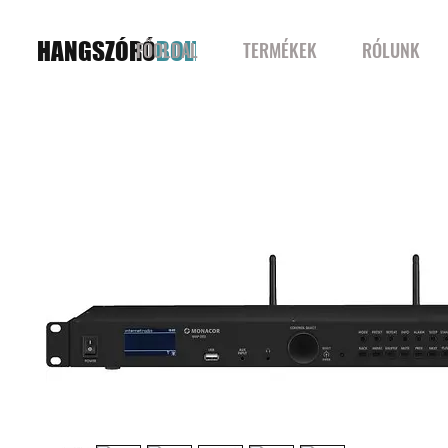
HANGSZÓRÓ
BOLT
FŐOLDAL
TERMÉKEK
RÓLUNK