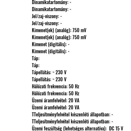
                Dinamikatartomány: -
                Dinamikatartomány: -
                Jel/zaj-viszony: -
                Jel/zaj-viszony: -
                Kimenet(ek) (analóg): 750 mV
                Kimenet(ek) (analóg): 750 mV
                Kimenet (digitális): -
                Kimenet (digitális): -
                Táp: 
                Táp: 
                Tápellátás: ~ 230 V
                Tápellátás: ~ 230 V
                Hálózati frekvencia: 50 Hz
                Hálózati frekvencia: 50 Hz
                Üzemi áramfelvétel: 20 VA
                Üzemi áramfelvétel: 20 VA
                TTeljesítményfelvétel készenléti állapotban: -
                TTeljesítményfelvétel készenléti állapotban: -
                Üzemi feszültség (lehetséges alternatíva):  DC 15 V