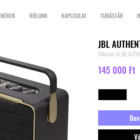
RMÉKEK
RÓLUNK
KAPCSOLAT
TUDÁSTÁR
H
JBL AUTHEN
Cikkszám: EA_JBL_AUTH
Á
145 000 Ft
Mennyiség
*
Bev
Vá