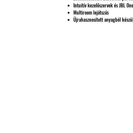
Intuitív kezelőszervek és JBL On
Multiroom lejátszás
Újrahasznosított anyagból készü