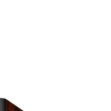
4 db
65 mm
ó
176 mm
s
17.42 kg
3óra
2 x 176 mm mélysugárzó
+ 2 x 65 mm
magassugárzó
mény
240 W RMS