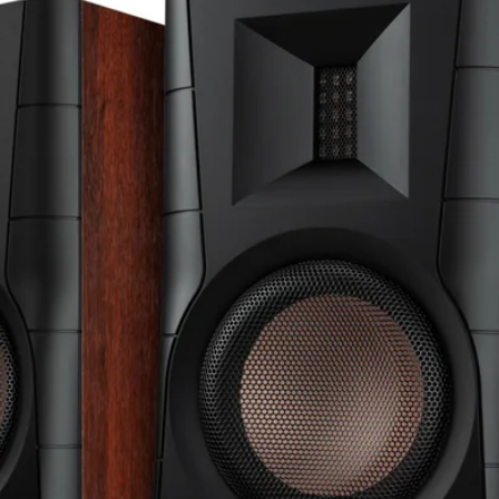
Jel / zaj arány
Tápegység
Készenléti
energiafogyasztás
Bluetooth® verzió
Bluetooth® profil
Bluetooth® adó
frekvenciatartom
Bluetooth®
adóteljesítmény
Bluetooth® adó