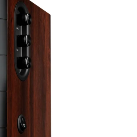
> 80dBA
100 - 240V - 50 / 60Hz
<2 W BT-vel
5.1
A2DP 1.3, AVRCP 1.6
2,4 - 2,48 GHz
ánya
5dBm (EIRP)
GFSK, π / 4 DQPSK,