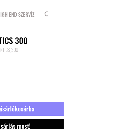
Bejelentkezés
IGH END SZERVÍZ
TICS 300
ENTICS_300
r
ásárlókosárba
sárlás most!