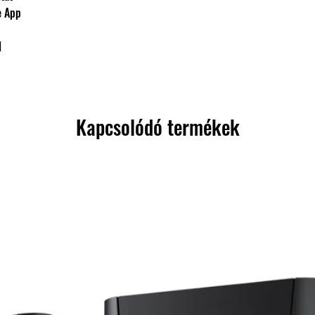
átvitel
e App
Hangszórók száma
l
Magassugárzó
átmérője
Mély/középsugárz
Kapcsolódó termékek
átmérője
Tömeg (csomagolá
nélkül)
Akkumlátor idő
Hangszórók
Kimeneti teljesít