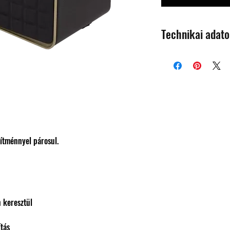
Technikai adat
Hordozható
Bluetooth
App vezérlés
USB csatlakozás
sítménnyel párosul.
Méretek (Szé x Ma
Mé)
Minimum frekvenc
átvitel
n keresztül
Maximum frekvenc
tás