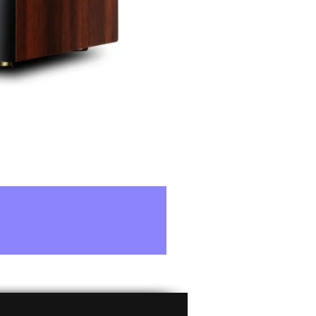
8DPSK
kb. 10m (33ft)
FAT16, FAT32
mp3, wma, wav
sa
Lítium-ion 72Wh
2.1A
Bluetooth / USB-9dBFS