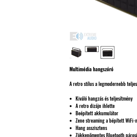
Multimédia hangszóró
A retro stílus a legmodernebb telje
Kiváló hangzás és teljesítmény
A retro dizájn ihlette
Beépített akkumulátor
Zene streaming a bépített WiFi-
Hang asszisztens
Zökkenőmentes Bluetooth párosí