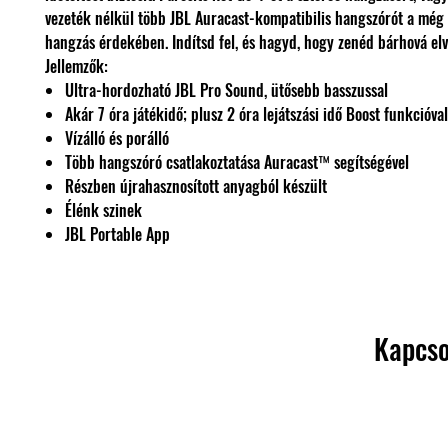
vezeték nélkül több JBL Auracast-kompatibilis hangszórót a mé
hangzás érdekében. Indítsd fel, és hagyd, hogy zenéd bárhová elv
Jellemzők:
Ultra-hordozható JBL Pro Sound, ütősebb basszussal
Akár 7 óra játékidő; plusz 2 óra lejátszási idő Boost funkcióval
Vízálló és porálló
Több hangszóró csatlakoztatása Auracast™ segítségével
Részben újrahasznosított anyagból készült
Élénk szinek
JBL Portable App
Kapcso