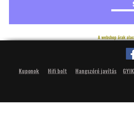
A webshop árak alac
Kuponok
Hifi bolt
Hangszóró javítás
GYI