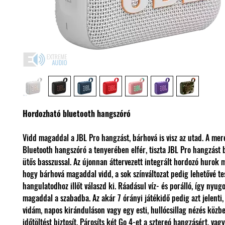
Hordozható bluetooth hangszóró
Vidd magaddal a JBL Pro hangzást, bárhová is visz az utad. A mer
Bluetooth hangszóró a tenyerében elfér, tiszta JBL Pro hangzást b
ütős basszussal. Az újonnan áttervezett integrált hordozó hurok 
hogy bárhová magaddal vidd, a sok színváltozat pedig lehetővé tes
hangulatodhoz illőt válaszd ki. Ráadásul víz- és porálló, így nyug
magaddal a szabadba. Az akár 7 órányi játékidő pedig azt jelenti
vidám, napos kiránduláson vagy egy esti, hullócsillag nézés közb
időtöltést biztosít. Párosíts két Go 4-et a sztereó hangzásért, vag