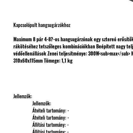
Kapcsolópult hangsugárzókhoz
Maximum 8 pár 4-8?-os hangsugárzónak egy sztereó erősítő
rákötéséhez tetszőleges kombinációkban
Beépített nagy tel
védőellenállások
Zenei teljesítménye: 300W<sub>max</sub>
310x60x115mm
Tömege: 1,1 kg
Jellemzők: 
                Jellemzők: 
                Átviteli tartomány: -
                Átviteli tartomány: -
                Állítási tartomány: -
                Állítási tartomány: -