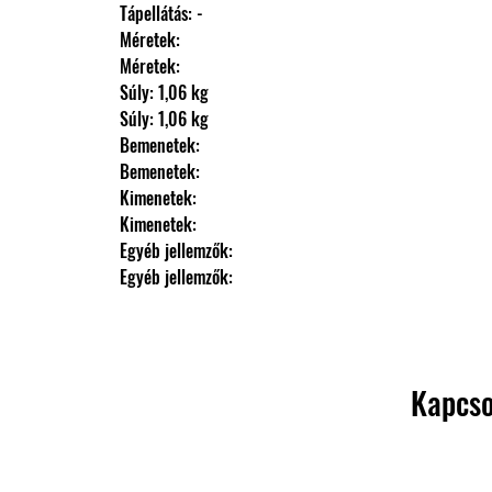
                Tápellátás: -
                Méretek: 
                Méretek: 
                Súly: 1,06 kg
                Súly: 1,06 kg
                Bemenetek: 
                Bemenetek: 
                Kimenetek: 
                Kimenetek: 
                Egyéb jellemzők: 
                Egyéb jellemzők:
Kapcso