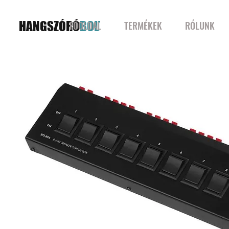
HANGSZÓRÓ
BOLT
FŐOLDAL
TERMÉKEK
RÓLUNK