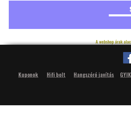
A webshop árak alac
Kuponok
Hifi bolt
Hangszóró javítás
GYI