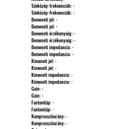
                Sávközép-frekvenciák: -
                Sávközép-frekvenciák: -
                Bemeneti jel: -
                Bemeneti jel: -
                Bemeneti érzékenység: -
                Bemeneti érzékenység: -
                Bemeneti impedancia: -
                Bemeneti impedancia: -
                Kimeneti jel: -
                Kimeneti jel: -
                Kimeneti impedancia: -
                Kimeneti impedancia: -
                Gain: -
                Gain: -
                Fantomtáp: -
                Fantomtáp: -
                Kompresszióarány: -
                Kompresszióarány: -