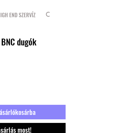
Bejelentkezés
IGH END SZERVÍZ
ő BNC dugók
ásárlókosárba
sárlás most!