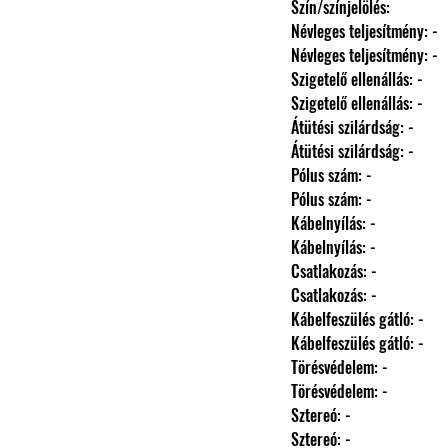
                Szín/színjelölés: 
                Névleges teljesítmény: -
                Névleges teljesítmény: -
                Szigetelő ellenállás: -
                Szigetelő ellenállás: -
                Átütési szilárdság: -
                Átütési szilárdság: -
                Pólus szám: -
                Pólus szám: -
                Kábelnyílás: -
                Kábelnyílás: -
                Csatlakozás: -
                Csatlakozás: -
                Kábelfeszülés gátló: -
                Kábelfeszülés gátló: -
                Törésvédelem: -
                Törésvédelem: -
                Sztereó: -
                Sztereó: -