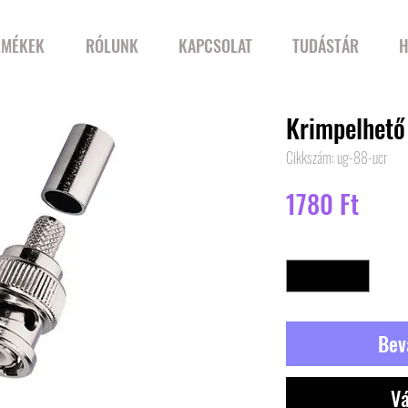
RMÉKEK
RÓLUNK
KAPCSOLAT
TUDÁSTÁR
H
Krimpelhet
Cikkszám: ug-88-ucr
Ár
1780 Ft
Mennyiség
*
Bev
Vá