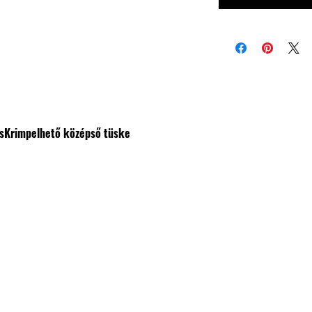
s
Krimpelhető középső tüske