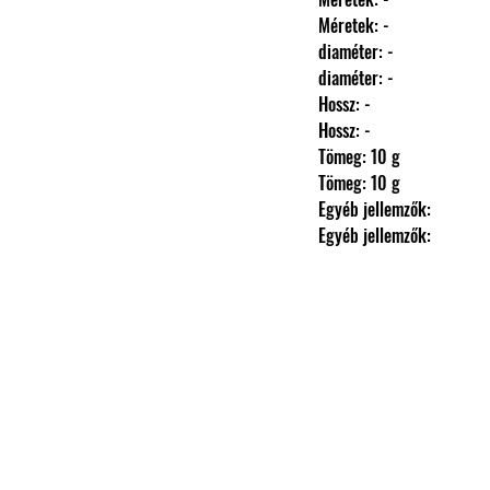
                Méretek: -
                diaméter: -
                diaméter: -
                Hossz: -
                Hossz: -
                Tömeg: 10 g
                Tömeg: 10 g
                Egyéb jellemzők: 
                Egyéb jellemzők: