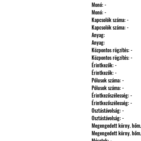
                Monó: -
                Monó: -
                Kapcsolók száma: -
                Kapcsolók száma: -
                Anyag: 
                Anyag: 
                Központos rögzítés: -
                Központos rögzítés: -
                Érintkezők: -
                Érintkezők: -
                Pólusok száma: -
                Pólusok száma: -
                Érintkezőszélesség: -
                Érintkezőszélesség: -
                Osztástávolság: -
                Osztástávolság: -
                Megengedett körny.
                Megengedett körny.
                Méretek: -