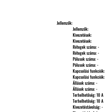
Jellemzők: 
                Jellemzők: 
                Kivezetések: 
                Kivezetések: 
                Rétegek száma: -
                Rétegek száma: -
                Pólusok száma: -
                Pólusok száma: -
                Kapcsolási funkciók: 
                Kapcsolási funkciók: 
                Állások száma: -
                Állások száma: -
                Terhelhetőség: 10 A
                Terhelhetőség: 10 A
                Kivezetéstávolság: -