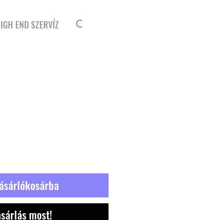
Bejelentkezés
IGH END SZERVÍZ
ásárlókosárba
sárlás most!