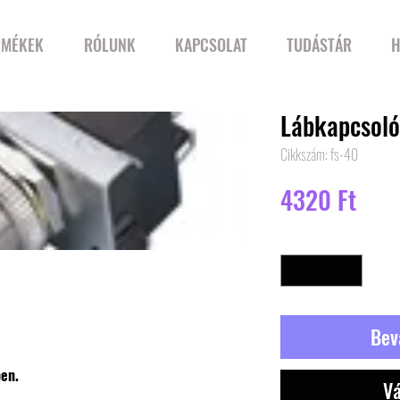
RMÉKEK
RÓLUNK
KAPCSOLAT
TUDÁSTÁR
H
Lábkapcsoló
Cikkszám: fs-40
Ár
4320 Ft
Mennyiség
*
Bev
ben.
Vá