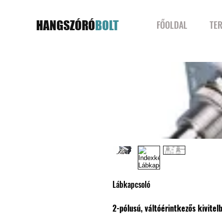
HANGSZÓRÓ
BOLT
FŐOLDAL
TE
Lábkapcsoló
2-pólusú, váltóérintkezős kivitel