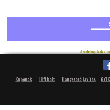
A webshop árak alac
Kuponok
Hifi bolt
Hangszóró javítás
GYI