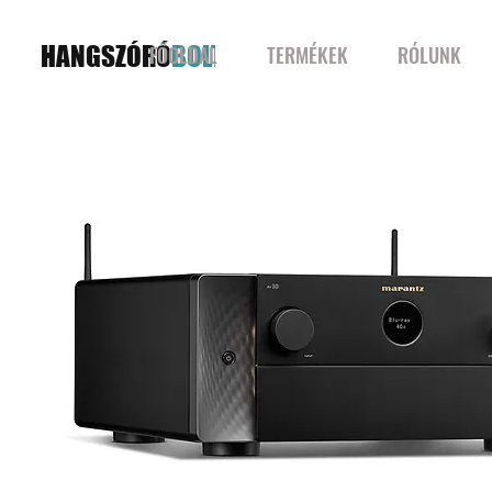
HANGSZÓRÓ
BOLT
FŐOLDAL
TERMÉKEK
RÓLUNK