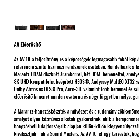
AV Előerősítő
Az AV 10 a teljesítmény és a képességek legmagasabb fokát képvi
referencia szintű házimozi rendszerek esetében. Rendelkezik a l
Marantz HDAM diszkrét áramkörrel, hét HDMI bemenettel, amely
8K UHD kompatibilis, beépített HEOS®, Audyssey MultEQ XT32 s
Dolby Atmos és DTS:X Pro, Auro-3D, valamint több bemenet és sz
előerősítő kimenet minden csatorna és négy független mélysugár
A Marantz-hangzáskészítés a művészet és a tudomány zökkenőmen
amelyet olyan kézműves alkotók gyakorolnak, akik a komponens
hangzásbeli tulajdonságaik alapján külön-külön kiegyensúlyozzá
kiválasztják - ők a Sound Masters. Az AV 10-et úgy tervezték, hog