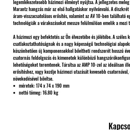
legemlékezetesebb házimozi élményt nyújtsa. A jellegzetes meleg
Marantz hangzás már az első hallgatáskor nyilvánvaló. A diszkré
áram-visszacsatolásos erősítés, valamint az AV 10-ben található 
technológiák a várakozásokat messze felülmúlóan emelik a mozi t
A házimozi egy befektetés az Ön élvezetébe és jólétébe. A széles 
csatlakoztathatóságnak és a nagy képességű technológiai alapo
köszönhetően új komponensekkel bővítheti rendszerét hosszú éve
csatornás feldolgozás és kimenetek különböző hangszórókonfigu
lehetőségeket teremtenek. Társítsa az AMP 10-zel az ideálisan il
erősítéshez, vagy kezdje házimozi utazását kevesebb csatornával, 
növekedésével bővítse.
méretek: 174 x 74 x 190 mm
nettó tömeg: 16.80 kg
Kapcso