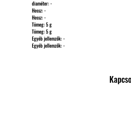
                diaméter: -
                Hossz: -
                Hossz: -
                Tömeg: 5 g
                Tömeg: 5 g
                Egyéb jellemzők: -
                Egyéb jellemzők: -
Kapcso