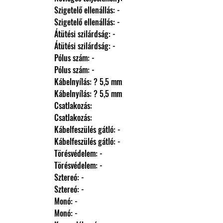
                Szigetelő ellenállás: -
                Szigetelő ellenállás: -
                Átütési szilárdság: -
                Átütési szilárdság: -
                Pólus szám: -
                Pólus szám: -
                Kábelnyílás: ? 5,5 mm
                Kábelnyílás: ? 5,5 mm
                Csatlakozás: 
                Csatlakozás: 
                Kábelfeszülés gátló: -
                Kábelfeszülés gátló: -
                Törésvédelem: -
                Törésvédelem: -
                Sztereó: -
                Sztereó: -
                Monó: -
                Monó: -