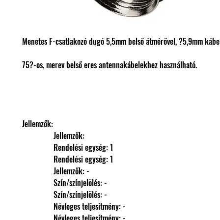
Menetes F-csatlakozó dugó 5,5mm belső átmérővel, ?5,9mm kábe
75?-os, merev belső eres antennakábelekhez használható.
Jellemzők: 
                Jellemzők: 
                Rendelési egység: 1
                Rendelési egység: 1
                Jellemzők: -
                Szín/színjelölés: -
                Szín/színjelölés: -
                Névleges teljesítmény: -
                Névleges teljesítmény: -