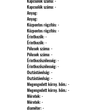
                Kapcsolók száma: -
                Kapcsolók száma: -
                Anyag: 
                Anyag: 
                Központos rögzítés: -
                Központos rögzítés: -
                Érintkezők: -
                Érintkezők: -
                Pólusok száma: -
                Pólusok száma: -
                Érintkezőszélesség: -
                Érintkezőszélesség: -
                Osztástávolság: -
                Osztástávolság: -
                Megengedett körny. hőm.: -
                Megengedett körny. hőm.: -
                Méretek: -
                Méretek: -
                diaméter: -