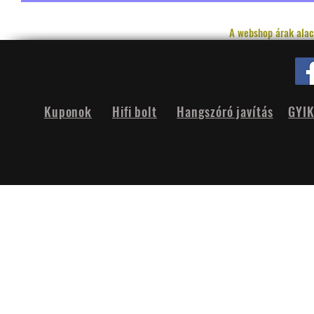
A webshop árak alac
Kuponok
Hifi bolt
Hangszóró javítás
GYI