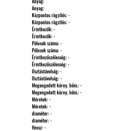
                Anyag: 
                Anyag: 
                Központos rögzítés: -
                Központos rögzítés: -
                Érintkezők: -
                Érintkezők: -
                Pólusok száma: -
                Pólusok száma: -
                Érintkezőszélesség: -
                Érintkezőszélesség: -
                Osztástávolság: -
                Osztástávolság: -
                Megengedett körny. hőm.: -
                Megengedett körny. hőm.: -
                Méretek: -
                Méretek: -
                diaméter: -
                diaméter: -
                Hossz: -