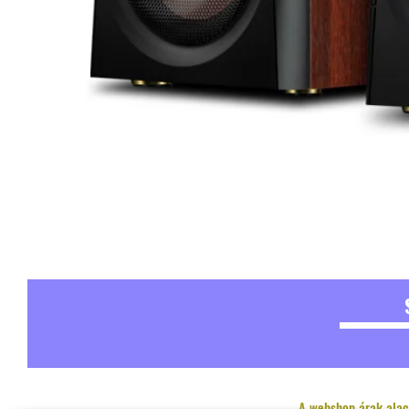
A webshop árak alac