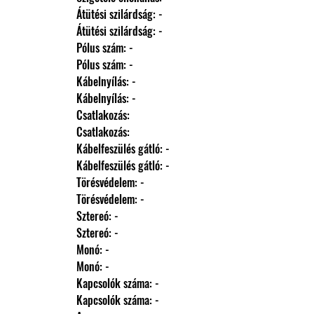
                Átütési szilárdság: -
                Átütési szilárdság: -
                Pólus szám: -
                Pólus szám: -
                Kábelnyílás: -
                Kábelnyílás: -
                Csatlakozás: 
                Csatlakozás: 
                Kábelfeszülés gátló: -
                Kábelfeszülés gátló: -
                Törésvédelem: -
                Törésvédelem: -
                Sztereó: -
                Sztereó: -
                Monó: -
                Monó: -
                Kapcsolók száma: -
                Kapcsolók száma: -