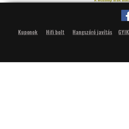
Kuponok
Hifi bolt
Hangszóró javítás
GYI