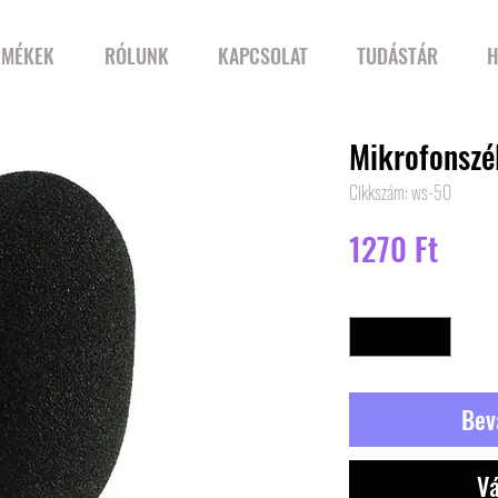
RMÉKEK
RÓLUNK
KAPCSOLAT
TUDÁSTÁR
H
Mikrofonszé
Cikkszám: ws-50
Ár
1270 Ft
Mennyiség
*
Bev
Vá