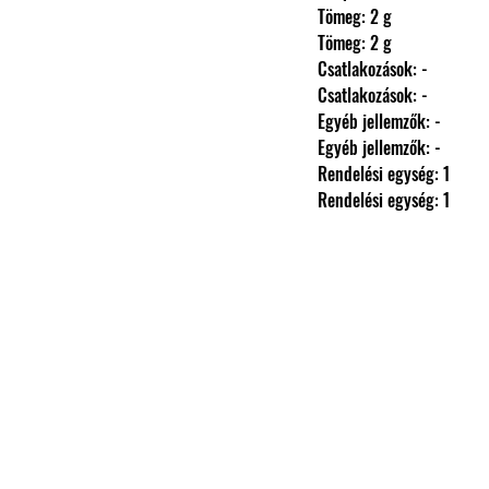
                Tömeg: 2 g
                Tömeg: 2 g
                Csatlakozások: -
                Csatlakozások: -
                Egyéb jellemzők: -
                Egyéb jellemzők: -
                Rendelési egység: 1
                Rendelési egység: 1