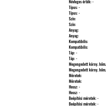
                Névleges érték: -
                Típus: -
                Típus: -
                Szín: 
                Szín: 
                Anyag: 
                Anyag: 
                Kompatibilis: 
                Kompatibilis: 
                Táp: -
                Táp: -
                Megengedett körny.
                Megengedett körny.
                Méretek: 
                Méretek: 
                Hossz: -
                Hossz: -
                Beépítési méretek: -
                Beépítési méretek: -