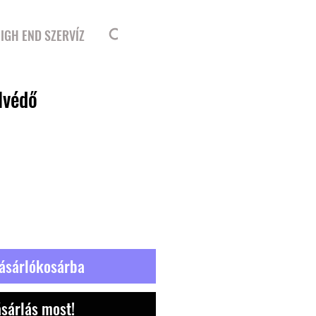
Bejelentkezés
IGH END SZERVÍZ
lvédő
ásárlókosárba
sárlás most!