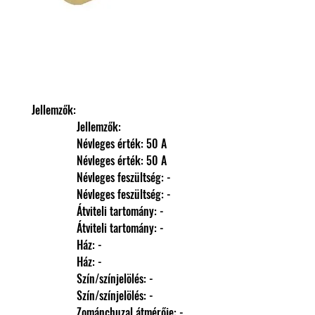
Jellemzők: 
                Jellemzők: 
                Névleges érték: 50 A
                Névleges érték: 50 A
                Névleges feszültség: -
                Névleges feszültség: -
                Átviteli tartomány: -
                Átviteli tartomány: -
                Ház: -
                Ház: -
                Szín/színjelölés: -
                Szín/színjelölés: -
                Zománchuzal átmérője: -