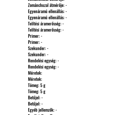
                Zománchuzal átmérője: -
                Egyenáramú ellenállás: -
                Egyenáramú ellenállás: -
                Telítési áramerősség: -
                Telítési áramerősség: -
                Primer: -
                Primer: -
                Szekunder: -
                Szekunder: -
                Rendelési egység: -
                Rendelési egység: -
                Méretek: 
                Méretek: 
                Tömeg: 5 g
                Tömeg: 5 g
                Betűjel: -
                Betűjel: -
                Egyéb jellemzők: -