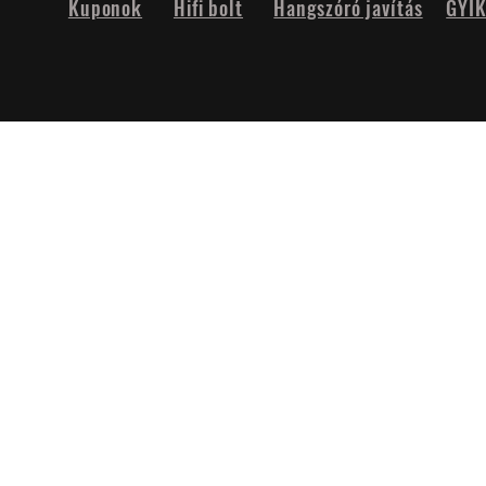
Kuponok
Hifi bolt
Hangszóró javítás
GYI