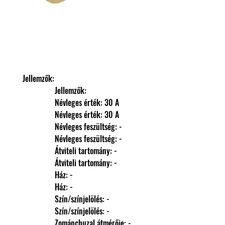
Jellemzők: 
                Jellemzők: 
                Névleges érték: 30 A
                Névleges érték: 30 A
                Névleges feszültség: -
                Névleges feszültség: -
                Átviteli tartomány: -
                Átviteli tartomány: -
                Ház: -
                Ház: -
                Szín/színjelölés: -
                Szín/színjelölés: -
                Zománchuzal átmérője: -