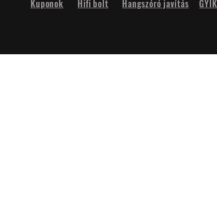
Kuponok
Hifi bolt
Hangszóró javítás
GYI