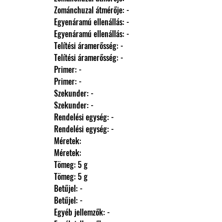
                Zománchuzal átmérője: -
                Egyenáramú ellenállás: -
                Egyenáramú ellenállás: -
                Telítési áramerősség: -
                Telítési áramerősség: -
                Primer: -
                Primer: -
                Szekunder: -
                Szekunder: -
                Rendelési egység: -
                Rendelési egység: -
                Méretek: 
                Méretek: 
                Tömeg: 5 g
                Tömeg: 5 g
                Betűjel: -
                Betűjel: -
                Egyéb jellemzők: -