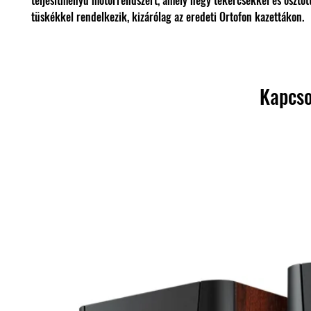
teljesítményű motorrendszert, amely négy tekercsekkel és osztot
tüskékkel rendelkezik, kizárólag az eredeti Ortofon kazettákon.
Kapcso