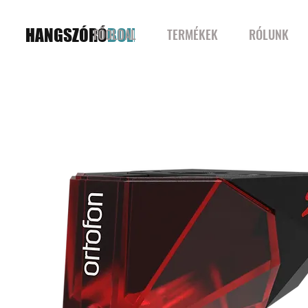
HANGSZÓRÓ
BOLT
FŐOLDAL
TERMÉKEK
RÓLUNK