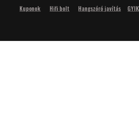
Kuponok
Hifi bolt
Hangszóró javítás
GYI