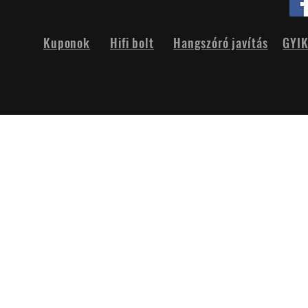
Kuponok
Hifi bolt
Hangszóró javítás
GYI