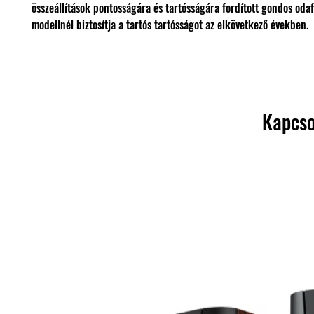
összeállítások pontosságára és tartósságára fordított gondos oda
modellnél biztosítja a tartós tartósságot az elkövetkező években.
Kapcso