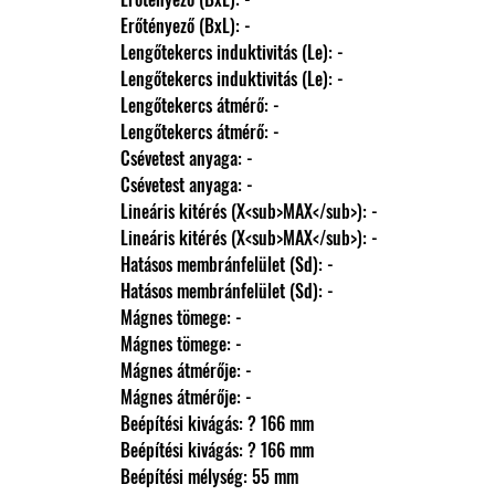
                Erőtényező (BxL): -
                Lengőtekercs induktivitás (Le): -
                Lengőtekercs induktivitás (Le): -
                Lengőtekercs átmérő: -
                Lengőtekercs átmérő: -
                Csévetest anyaga: -
                Csévetest anyaga: -
                Lineáris kitérés (X<sub>MAX</sub>): -
                Lineáris kitérés (X<sub>MAX</sub>): -
                Hatásos membránfelület (Sd): -
                Hatásos membránfelület (Sd): -
                Mágnes tömege: -
                Mágnes tömege: -
                Mágnes átmérője: -
                Mágnes átmérője: -
                Beépítési kivágás: ? 166 mm
                Beépítési kivágás: ? 166 mm
                Beépítési mélység: 55 mm