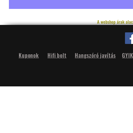
A webshop árak alac
Kuponok
Hifi bolt
Hangszóró javítás
GYI