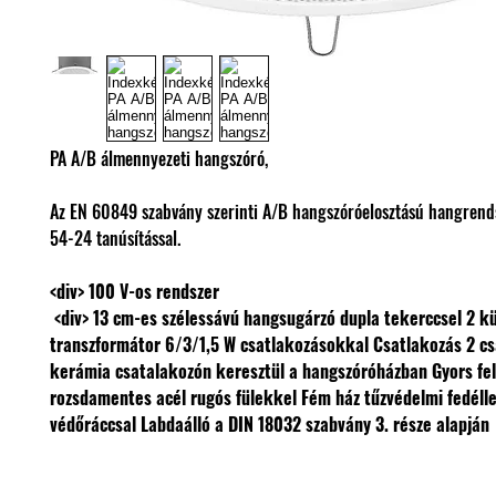
PA A/B álmennyezeti hangszóró,
Az EN 60849 szabvány szerinti A/B hangszóróelosztású hangren
54-24 tanúsítással.
<div>
100 V-os rendszer
 <div> 
13 cm-es szélessávú hangsugárzó dupla tekerccsel 
2 kü
transzformátor 6/3/1,5 W csatlakozásokkal 
Csatlakozás 2 cs
kerámia csatalakozón keresztül a hangszóróházban 
Gyors fel
rozsdamentes acél rugós fülekkel 
Fém ház tűzvédelmi fedéllel
védőráccsal 
Labdaálló a DIN 18032 szabvány 3. része alapján 