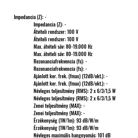
Impedancia (Z): -
                Impedancia (Z): -
                Átviteli rendszer: 100 V
                Átviteli rendszer: 100 V
                Max. átviteli sáv: 80-19.000 Hz
                Max. átviteli sáv: 80-19.000 Hz
                Rezonanciafrekvencia (fs): -
                Rezonanciafrekvencia (fs): -
                Ajánlott ker. frek. (fmax) (12dB/okt.): -
                Ajánlott ker. frek. (fmax) (12dB/okt.): -
                Névleges teljesítmény (RMS): 2 x 6/3/1,5 W
                Névleges teljesítmény (RMS): 2 x 6/3/1,5 W
                Zenei teljesítmény (MAX): -
                Zenei teljesítmény (MAX): -
                Érzékenység (1W/1m): 93 dB/W/m
                Érzékenység (1W/1m): 93 dB/W/m
                Névleges maximális hangnyomás: 101 dB