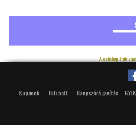
A webshop árak alac
Kuponok
Hifi bolt
Hangszóró javítás
GYI