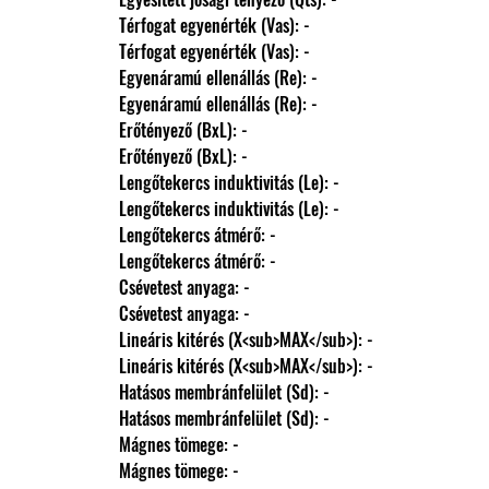
                Térfogat egyenérték (Vas): -
                Térfogat egyenérték (Vas): -
                Egyenáramú ellenállás (Re): -
                Egyenáramú ellenállás (Re): -
                Erőtényező (BxL): -
                Erőtényező (BxL): -
                Lengőtekercs induktivitás (Le): -
                Lengőtekercs induktivitás (Le): -
                Lengőtekercs átmérő: -
                Lengőtekercs átmérő: -
                Csévetest anyaga: -
                Csévetest anyaga: -
                Lineáris kitérés (X<sub>MAX</sub>): -
                Lineáris kitérés (X<sub>MAX</sub>): -
                Hatásos membránfelület (Sd): -
                Hatásos membránfelület (Sd): -
                Mágnes tömege: -
                Mágnes tömege: -