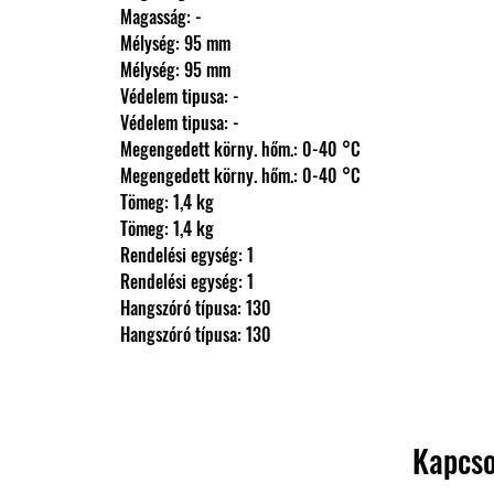
                Magasság: -
                Mélység: 95 mm
                Mélység: 95 mm
                Védelem tipusa: -
                Védelem tipusa: -
                Megengedett körny. hőm.: 0-40 °C
                Megengedett körny. hőm.: 0-40 °C
                Tömeg: 1,4 kg
                Tömeg: 1,4 kg
                Rendelési egység: 1
                Rendelési egység: 1
                Hangszóró típusa: 130
                Hangszóró típusa: 130
Kapcso