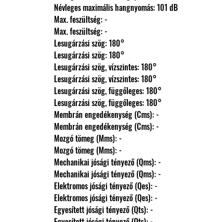
                Névleges maximális hangnyomás: 101 dB
                Max. feszültség: -
                Max. feszültség: -
                Lesugárzási szög: 180°
                Lesugárzási szög: 180°
                Lesugárzási szög, vízszintes: 180°
                Lesugárzási szög, vízszintes: 180°
                Lesugárzási szög, függőleges: 180°
                Lesugárzási szög, függőleges: 180°
                Membrán engedékenység (Cms): -
                Membrán engedékenység (Cms): -
                Mozgó tömeg (Mms): -
                Mozgó tömeg (Mms): -
                Mechanikai jósági tényező (Qms): -
                Mechanikai jósági tényező (Qms): -
                Elektromos jósági tényező (Qes): -
                Elektromos jósági tényező (Qes): -
                Egyesített jósági tényező (Qts): -
                Egyesített jósági tényező (Qts): -