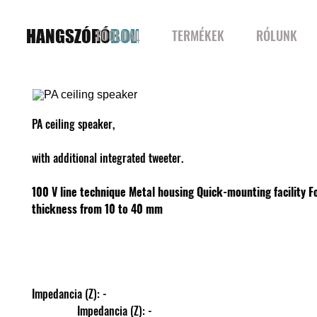
HANGSZÓRÓ
BOLT
FŐOLDAL
TERMÉKEK
RÓLUNK
PA ceiling speaker,
with additional integrated tweeter.
100 V line technique
Metal housing
Quick-mounting facility
F
thickness from 10 to 40 mm
Impedancia (Z): -
                Impedancia (Z): -