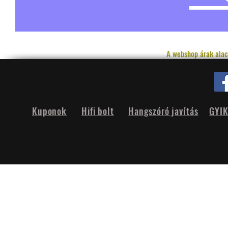
A webshop árak alac
Kuponok
Hifi bolt
Hangszóró javítás
GYI