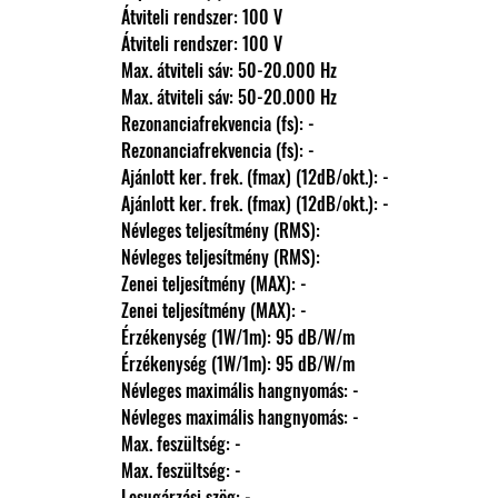
                Átviteli rendszer: 100 V
                Átviteli rendszer: 100 V
                Max. átviteli sáv: 50-20.000 Hz
                Max. átviteli sáv: 50-20.000 Hz
                Rezonanciafrekvencia (fs): -
                Rezonanciafrekvencia (fs): -
                Ajánlott ker. frek. (fmax) (12dB/okt.): -
                Ajánlott ker. frek. (fmax) (12dB/okt.): -
                Névleges teljesítmény (RMS): 
                Névleges teljesítmény (RMS): 
                Zenei teljesítmény (MAX): -
                Zenei teljesítmény (MAX): -
                Érzékenység (1W/1m): 95 dB/W/m
                Érzékenység (1W/1m): 95 dB/W/m
                Névleges maximális hangnyomás: -
                Névleges maximális hangnyomás: -
                Max. feszültség: -
                Max. feszültség: -
                Lesugárzási szög: -