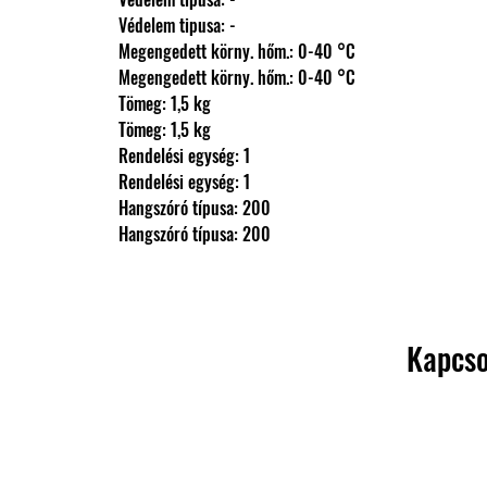
                Védelem tipusa: -
                Megengedett körny. hőm.: 0-40 °C
                Megengedett körny. hőm.: 0-40 °C
                Tömeg: 1,5 kg
                Tömeg: 1,5 kg
                Rendelési egység: 1
                Rendelési egység: 1
                Hangszóró típusa: 200
                Hangszóró típusa: 200
Kapcso