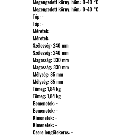
                Megengedett körny. hőm.: 0-40 °C
                Megengedett körny. hőm.: 0-40 °C
                Táp: -
                Táp: -
                Méretek: 
                Méretek: 
                Szélesség: 240 mm
                Szélesség: 240 mm
                Magasság: 330 mm
                Magasság: 330 mm
                Mélység: 85 mm
                Mélység: 85 mm
                Tömeg: 1,84 kg
                Tömeg: 1,84 kg
                Bemenetek: -
                Bemenetek: -
                Kimenetek: -
                Kimenetek: -
                Csere lengőtekercs: -