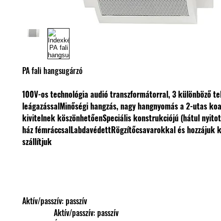
PA fali hangsugárzó
100V-os technológia audió transzformátorral, 3 különböző te
leágazással
Minőségi hangzás, nagy hangnyomás a 2-utas koa
kivitelnek köszönhetően
Speciális konstrukciójú (hátul nyit
ház fémráccsal
Labdavédett
Rögzítőcsavarokkal és hozzájuk
szállítjuk
Aktív/passzív: passzív
                Aktív/passzív: passzív