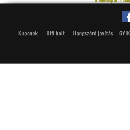
A webshop árak alac
Kuponok
Hifi bolt
Hangszóró javítás
GYI