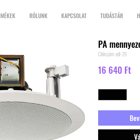
RMÉKEK
RÓLUNK
KAPCSOLAT
TUDÁSTÁR
H
PA mennyeze
Cikkszám: edl-26
Ár
16 640 Ft
Mennyiség
*
Bev
Vá