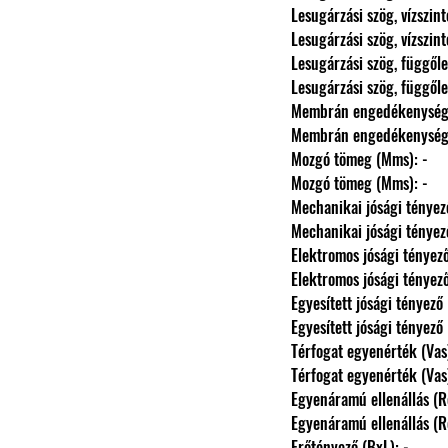
                Lesugárzási szög, vízszi
                Lesugárzási szög, vízszi
                Lesugárzási szög, függ
                Lesugárzási szög, függ
                Membrán engedékeny
                Membrán engedékeny
                Mozgó tömeg (Mms): -
                Mozgó tömeg (Mms): -
                Mechanikai jósági té
                Mechanikai jósági té
                Elektromos jósági tén
                Elektromos jósági tén
                Egyesített jósági ténye
                Egyesített jósági ténye
                Térfogat egyenérték (Va
                Térfogat egyenérték (Va
                Egyenáramú ellenállás 
                Egyenáramú ellenállás 
                Erőtényező (BxL): -