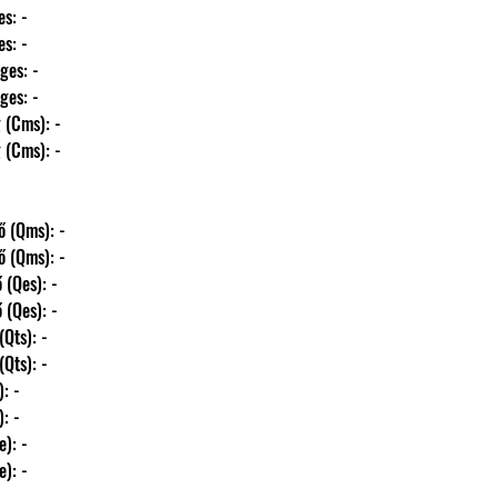
ntes: -
ntes: -
őleges: -
őleges: -
ség (Cms): -
ség (Cms): -
nyező (Qms): -
nyező (Qms): -
yező (Qes): -
yező (Qes): -
ző (Qts): -
ző (Qts): -
s): -
s): -
(Re): -
(Re): -