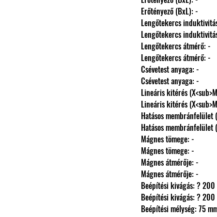
                Erőtényező (BxL): -
                Lengőtekercs induktivi
                Lengőtekercs induktivi
                Lengőtekercs átmérő: -
                Lengőtekercs átmérő: -
                Csévetest anyaga: -
                Csévetest anyaga: -
                Lineáris kitérés (X
                Lineáris kitérés (X
                Hatásos membránfelüle
                Hatásos membránfelüle
                Mágnes tömege: -
                Mágnes tömege: -
                Mágnes átmérője: -
                Mágnes átmérője: -
                Beépítési kivágás: ? 
                Beépítési kivágás: ? 
                Beépítési mélység: 75 m