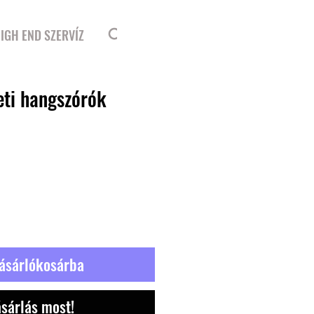
Bejelentkezés
IGH END SZERVÍZ
ti hangszórók
ásárlókosárba
sárlás most!