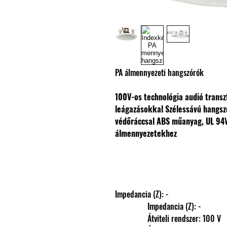
PA álmennyezeti hangszórók
100V-os technológia audió transz
leágazásokkal
Szélessávú hangsz
védőráccsal
ABS műanyag, UL 94V
álmennyezetekhez
Impedancia (Z): -
                Impedancia (Z): -
                Átviteli rendszer: 100 V