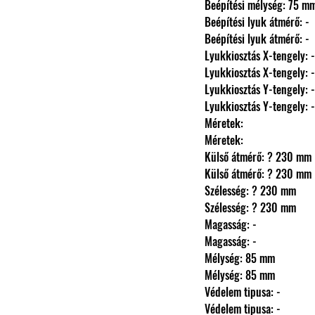
                Beépítési mélység: 75 m
                Beépítési lyuk átmérő: -
                Beépítési lyuk átmérő: -
                Lyukkiosztás X-tengely: -
                Lyukkiosztás X-tengely: -
                Lyukkiosztás Y-tengely: -
                Lyukkiosztás Y-tengely: -
                Méretek: 
                Méretek: 
                Külső átmérő: ? 230 mm
                Külső átmérő: ? 230 mm
                Szélesség: ? 230 mm
                Szélesség: ? 230 mm
                Magasság: -
                Magasság: -
                Mélység: 85 mm
                Mélység: 85 mm
                Védelem tipusa: -
                Védelem tipusa: -