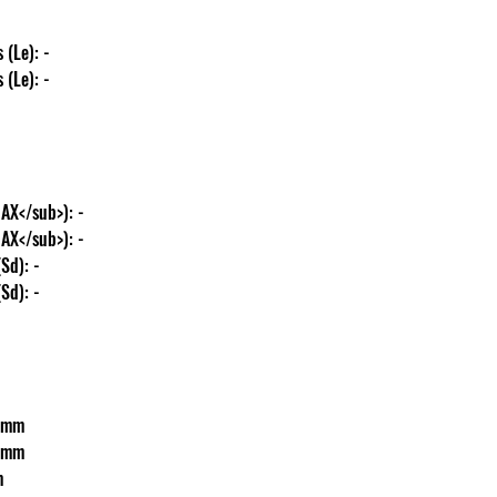
tás (Le): -
tás (Le): -
<sub>MAX</sub>): -
<sub>MAX</sub>): -
t (Sd): -
t (Sd): -
200 mm
200 mm
m