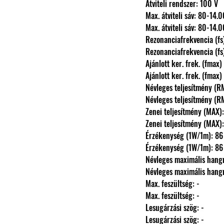
                Átviteli rendszer: 100 V
                Max. átviteli sáv: 80-
                Max. átviteli sáv: 80-
                Rezonanciafrekvencia (f
                Rezonanciafrekvencia (f
                Ajánlott ker. frek. (
                Ajánlott ker. frek. (
                Névleges teljesítmény 
                Névleges teljesítmény 
                Zenei teljesítmény (MAX)
                Zenei teljesítmény (MAX)
                Érzékenység (1W/1m
                Érzékenység (1W/1m
                Névleges maximáli
                Névleges maximáli
                Max. feszültség: -
                Max. feszültség: -
                Lesugárzási szög: -
                Lesugárzási szög: -