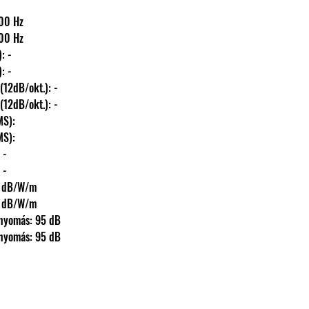
14.000 Hz
14.000 Hz
s): -
s): -
fmax) (12dB/okt.): -
fmax) (12dB/okt.): -
(RMS): 
(RMS): 
: -
: -
): 86 dB/W/m
): 86 dB/W/m
s hangnyomás: 95 dB
s hangnyomás: 95 dB