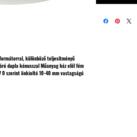
formátorral, különböző teljesítményű
óró dupla kónusszal
Műanyag ház elöl fém
 0 szerint önkioltó
10-40 mm vastagságú