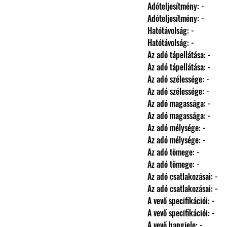
                Adóteljesítmény: -
                Adóteljesítmény: -
                Hatótávolság: -
                Hatótávolság: -
                Az adó tápellátása: -
                Az adó tápellátása: -
                Az adó szélessége: -
                Az adó szélessége: -
                Az adó magassága: -
                Az adó magassága: -
                Az adó mélysége: -
                Az adó mélysége: -
                Az adó tömege: -
                Az adó tömege: -
                Az adó csatlakozásai: -
                Az adó csatlakozásai: -
                A vevő specifikációi: -
                A vevő specifikációi: -
                A vevő hangjele: -