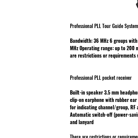
Professional PLL Tour Guide System
Bandwidth: 36 MHz
6 groups with
MHz
Operating range: up to 200
are restrictions or requirements 
Professional PLL pocket receiver
Built-in speaker
3.5 mm headpho
clip-on earphone with rubber ea
for indicating channel/group, RF
Automatic switch-off (power-savi
and lanyard
There are restrictions or requireme