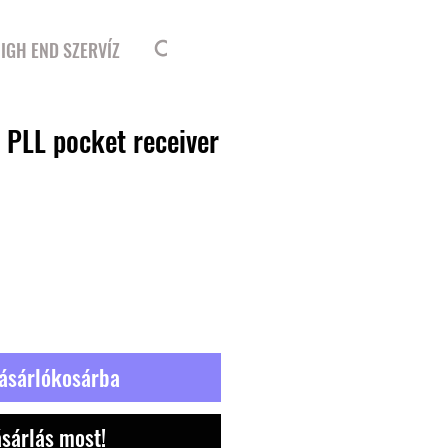
Bejelentkezés
IGH END SZERVÍZ
 PLL pocket receiver
ásárlókosárba
sárlás most!