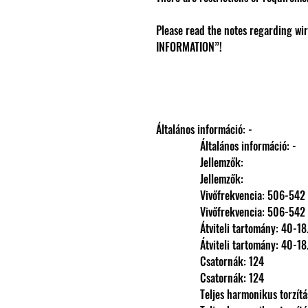
Please read the notes regarding wi
INFORMATION”!
Általános információ: -
                Általános információ: -
                Jellemzők: 
                Jellemzők: 
                Vivőfrekvencia: 506-
                Vivőfrekvencia: 506-
                Átviteli tartomány: 
                Átviteli tartomány: 
                Csatornák: 124
                Csatornák: 124
                Teljes harmonikus torzít