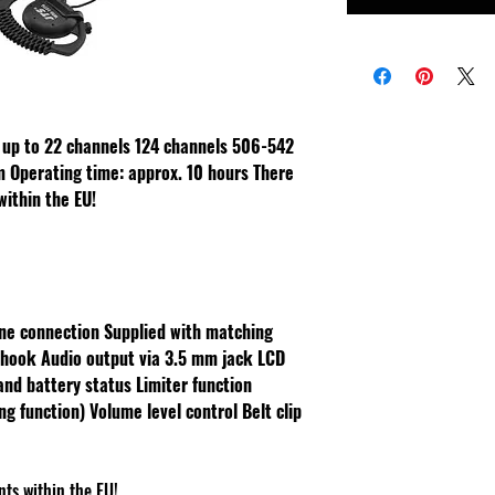
 up to 22 channels
124 channels
506-542
 m
Operating time: approx. 10 hours
There
within the EU!
ne connection
Supplied with matching
r hook
Audio output via 3.5 mm jack
LCD
 and battery status
Limiter function
ng function)
Volume level control
Belt clip
nts within the EU!