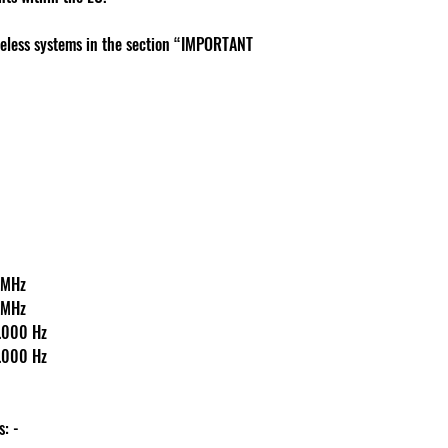
reless systems in the section “IMPORTANT
542 MHz
542 MHz
40-18.000 Hz
40-18.000 Hz
ás: -