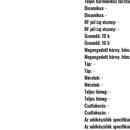
                Teljes harmonikus torzít
                Dinamikus: -
                Dinamikus: -
                RF jel/zaj viszony: -
                RF jel/zaj viszony: -
                Üzemidő: 10 h
                Üzemidő: 10 h
                Megengedett körny.
                Megengedett körny.
                Táp: -
                Táp: -
                Méretek: -
                Méretek: -
                Teljes tömeg: -
                Teljes tömeg: -
                Csatlakozás: -
                Csatlakozás: -
                Az adókészülék specifi
                Az adókészülék specifi