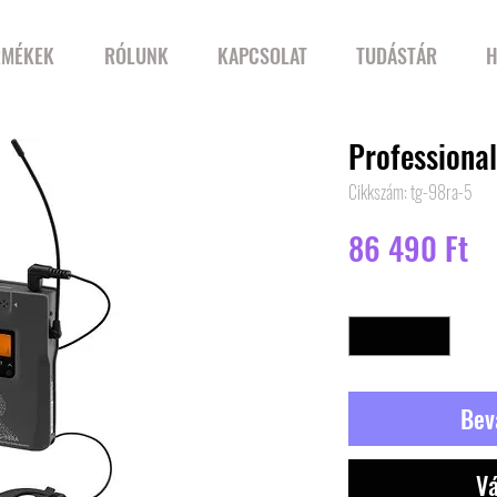
RMÉKEK
RÓLUNK
KAPCSOLAT
TUDÁSTÁR
H
Professional
Cikkszám: tg-98ra-5
Ár
86 490 Ft
Mennyiség
*
Bev
Vá