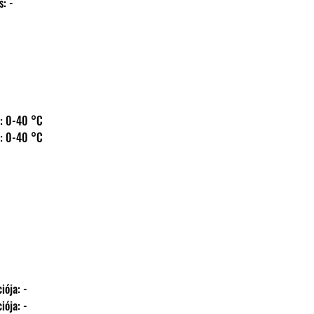
ás: -
 hőm.: 0-40 °C
 hőm.: 0-40 °C
kációja: -
kációja: -