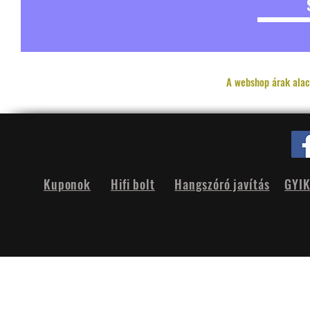
A webshop árak alac
Kuponok
Hifi bolt
Hangszóró javítás
GYI