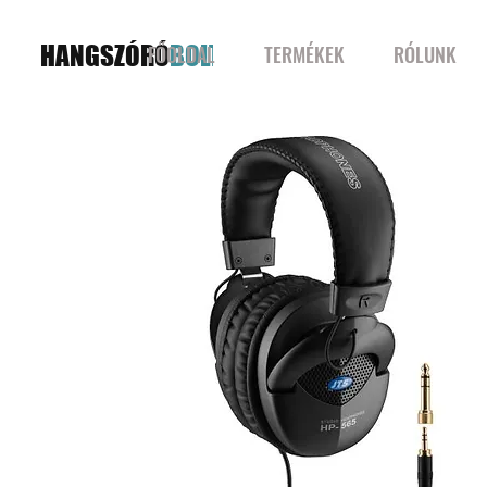
HANGSZÓRÓ
BOLT
FŐOLDAL
TERMÉKEK
RÓLUNK