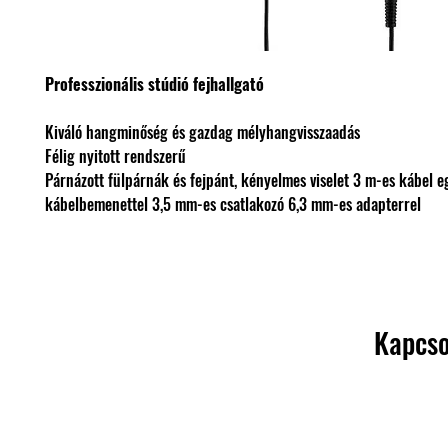
Professzionális stúdió fejhallgató
Kiváló hangminőség és gazdag mélyhangvisszaadás
Félig nyitott rendszerű
Párnázott fülpárnák és fejpánt, kényelmes viselet 3 m-es kábel e
kábelbemenettel 3,5 mm-es csatlakozó 6,3 mm-es adapterrel
Kapcso