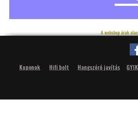
A webshop árak alac
Kuponok
Hifi bolt
Hangszóró javítás
GYI