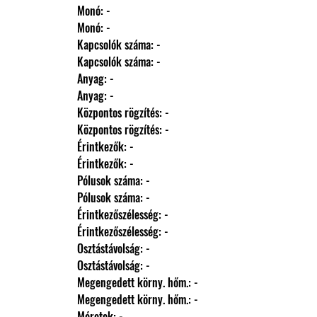
                Monó: -
                Monó: -
                Kapcsolók száma: -
                Kapcsolók száma: -
                Anyag: -
                Anyag: -
                Központos rögzítés: -
                Központos rögzítés: -
                Érintkezők: -
                Érintkezők: -
                Pólusok száma: -
                Pólusok száma: -
                Érintkezőszélesség: -
                Érintkezőszélesség: -
                Osztástávolság: -
                Osztástávolság: -
                Megengedett körny. hőm.: -
                Megengedett körny. hőm.: -
                Méretek: -