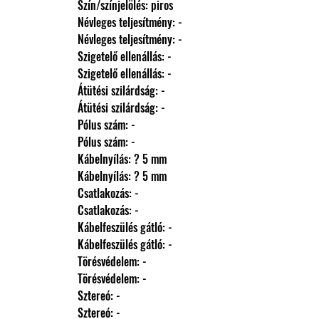
                Szín/színjelölés: piros
                Névleges teljesítmény: -
                Névleges teljesítmény: -
                Szigetelő ellenállás: -
                Szigetelő ellenállás: -
                Átütési szilárdság: -
                Átütési szilárdság: -
                Pólus szám: -
                Pólus szám: -
                Kábelnyílás: ? 5 mm
                Kábelnyílás: ? 5 mm
                Csatlakozás: -
                Csatlakozás: -
                Kábelfeszülés gátló: -
                Kábelfeszülés gátló: -
                Törésvédelem: -
                Törésvédelem: -
                Sztereó: -
                Sztereó: -