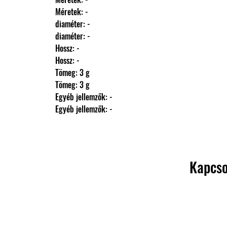
                Méretek: -
                diaméter: -
                diaméter: -
                Hossz: -
                Hossz: -
                Tömeg: 3 g
                Tömeg: 3 g
                Egyéb jellemzők: -
                Egyéb jellemzők: -
Kapcso