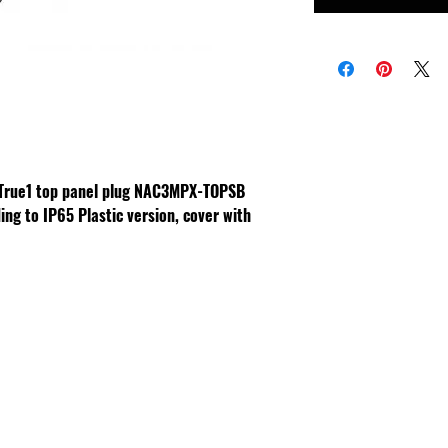
True1 top panel plug NAC3MPX-TOPSB
ding to IP65
Plastic version, cover with