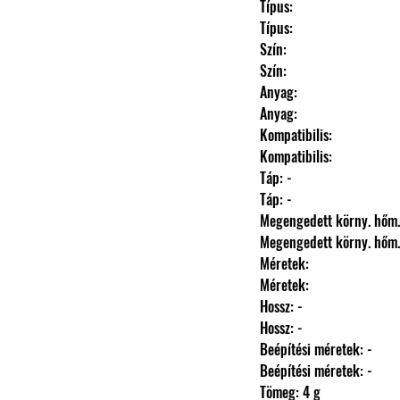
                Típus: 
                Típus: 
                Szín: 
                Szín: 
                Anyag: 
                Anyag: 
                Kompatibilis: 
                Kompatibilis: 
                Táp: -
                Táp: -
                Megengedett körny. hőm
                Megengedett körny. hőm
                Méretek: 
                Méretek: 
                Hossz: -
                Hossz: -
                Beépítési méretek: -
                Beépítési méretek: -
                Tömeg: 4 g