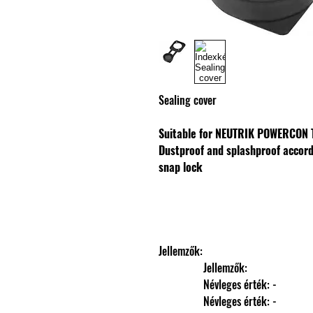
Sealing cover
Suitable for NEUTRIK POWERCON 
Dustproof and splashproof accor
snap lock
Jellemzők: 
                Jellemzők: 
                Névleges érték: -
                Névleges érték: -