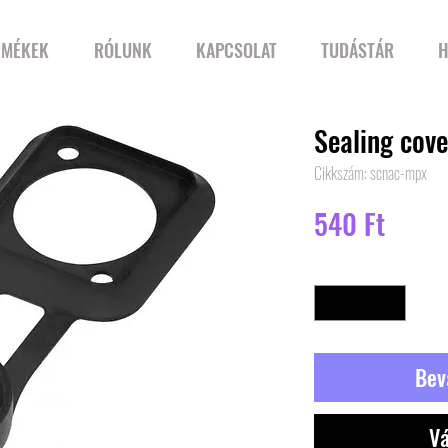
RMÉKEK
RÓLUNK
KAPCSOLAT
TUDÁSTÁR
H
Sealing cove
Cikkszám: scnac-mpx
Ár
540 Ft
Mennyiség
*
Bev
Vá