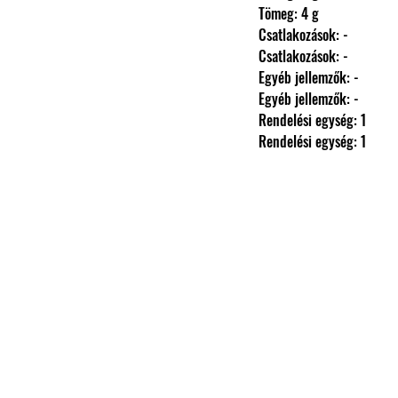
                Tömeg: 4 g
                Csatlakozások: -
                Csatlakozások: -
                Egyéb jellemzők: -
                Egyéb jellemzők: -
                Rendelési egység: 1
                Rendelési egység: 1