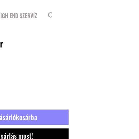
Bejelentkezés
IGH END SZERVÍZ
r
ásárlókosárba
sárlás most!