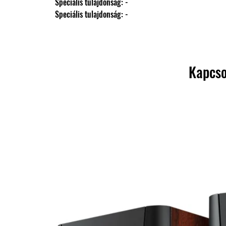
                Speciális tulajdonság: -
                Speciális tulajdonság: -
Kapcso