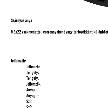
Szárnyas anya
M8x22 zsákmenettel, csereanyaként vagy tartozékként különböző
Jellemzők: 
                Jellemzők: 
                Tengely: 
                Tengely: 
                Jellemzők: 
                Anyag: -
                Anyag: -
                Szín: 
                Szín: 