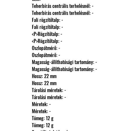
                Teherbírás centrális terhelésnél: -
                Teherbírás centrális terhelésnél: -
                Fali rögzítőtalp: -
                Fali rögzítőtalp: -
                <P>Rögzítőtalp: -
                <P>Rögzítőtalp: -
                Oszlopátmérő: -
                Oszlopátmérő: -
                Magasság-állíthatósági tartomány: -
                Magasság-állíthatósági tartomány: -
                Hossz: 22 mm
                Hossz: 22 mm
                Tárolási méretek: -
                Tárolási méretek: -
                Méretek: -
                Méretek: -
                Tömeg: 12 g
                Tömeg: 12 g