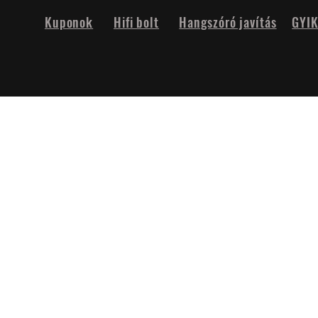
Kuponok
Hifi bolt
Hangszóró javítás
GYI