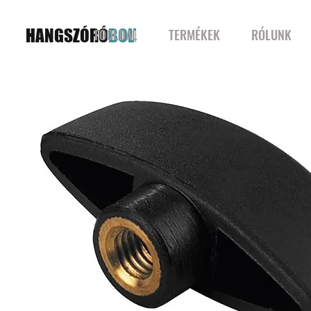
HANGSZÓRÓ
BOLT
FŐOLDAL
TERMÉKEK
RÓLUNK