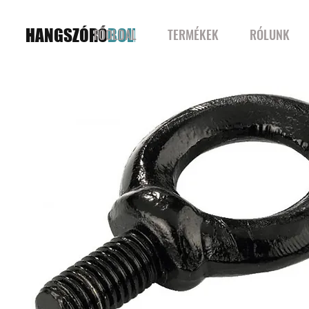
HANGSZÓRÓ
BOLT
FŐOLDAL
TERMÉKEK
RÓLUNK