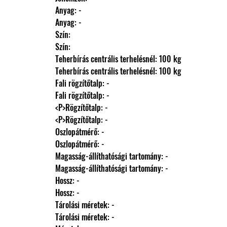
                Anyag: -
                Anyag: -
                Szín: 
                Szín: 
                Teherbírás centrális terhelésnél: 100 kg
                Teherbírás centrális terhelésnél: 100 kg
                Fali rögzítőtalp: -
                Fali rögzítőtalp: -
                <P>Rögzítőtalp: -
                <P>Rögzítőtalp: -
                Oszlopátmérő: -
                Oszlopátmérő: -
                Magasság-állíthatósági tartomány: -
                Magasság-állíthatósági tartomány: -
                Hossz: -
                Hossz: -
                Tárolási méretek: -
                Tárolási méretek: -