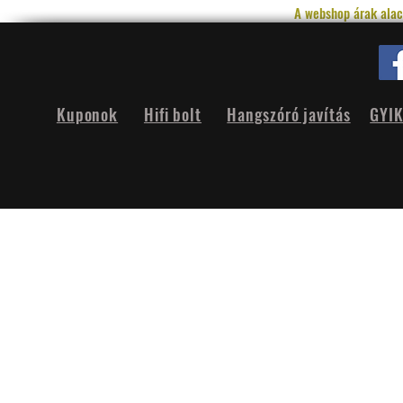
A webshop árak alac
Kuponok
Hifi bolt
Hangszóró javítás
GYI