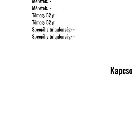
                Méretek: -
                Méretek: -
                Tömeg: 52 g
                Tömeg: 52 g
                Speciális tulajdonság: -
                Speciális tulajdonság: -
Kapcso