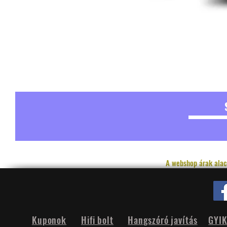
A webshop árak alac
Kuponok
Hifi bolt
Hangszóró javítás
GYI