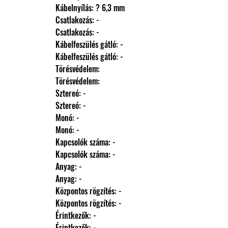
                Kábelnyílás: ? 6,3 mm
                Csatlakozás: -
                Csatlakozás: -
                Kábelfeszülés gátló: -
                Kábelfeszülés gátló: -
                Törésvédelem: 
                Törésvédelem: 
                Sztereó: -
                Sztereó: -
                Monó: -
                Monó: -
                Kapcsolók száma: -
                Kapcsolók száma: -
                Anyag: -
                Anyag: -
                Központos rögzítés: -
                Központos rögzítés: -
                Érintkezők: -
                Érintkezők: -