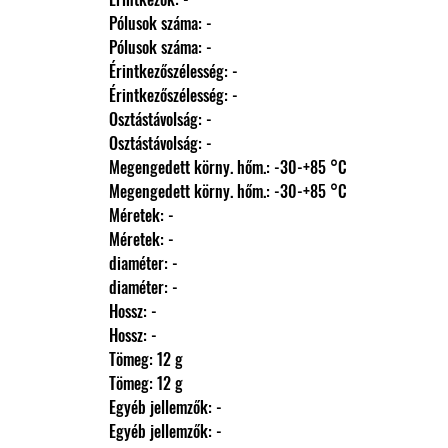
                Pólusok száma: -
                Pólusok száma: -
                Érintkezőszélesség: -
                Érintkezőszélesség: -
                Osztástávolság: -
                Osztástávolság: -
                Megengedett körny. hőm.: -30-+85 °C
                Megengedett körny. hőm.: -30-+85 °C
                Méretek: -
                Méretek: -
                diaméter: -
                diaméter: -
                Hossz: -
                Hossz: -
                Tömeg: 12 g
                Tömeg: 12 g
                Egyéb jellemzők: -
                Egyéb jellemzők: -