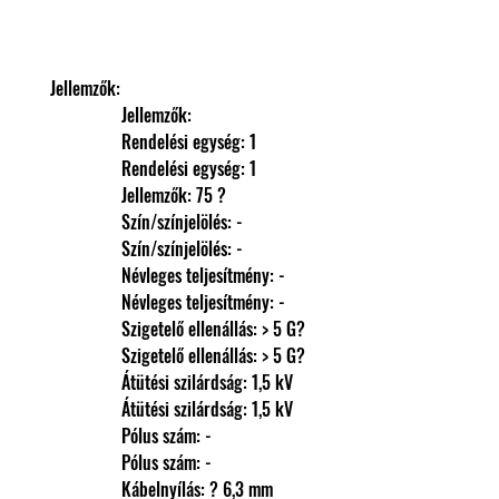
Jellemzők: 
                Jellemzők: 
                Rendelési egység: 1
                Rendelési egység: 1
                Jellemzők: 75 ?
                Szín/színjelölés: -
                Szín/színjelölés: -
                Névleges teljesítmény: -
                Névleges teljesítmény: -
                Szigetelő ellenállás: > 5 G?
                Szigetelő ellenállás: > 5 G?
                Átütési szilárdság: 1,5 kV
                Átütési szilárdság: 1,5 kV
                Pólus szám: -
                Pólus szám: -
                Kábelnyílás: ? 6,3 mm