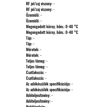
                RF jel/zaj viszony: -
                RF jel/zaj viszony: -
                Üzemidő: -
                Üzemidő: -
                Megengedett körny. hőm.: 0-40 °C
                Megengedett körny. hőm.: 0-40 °C
                Táp: -
                Táp: -
                Méretek: -
                Méretek: -
                Teljes tömeg: -
                Teljes tömeg: -
                Csatlakozás: -
                Csatlakozás: -
                Az adókészülék specifikációja: -
                Az adókészülék specifikációja: -
                Adóteljesítmény: -
                Adóteljesítmény: -
                Hatótávolság: -