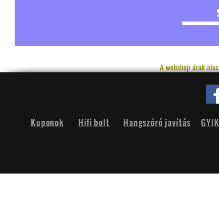
A webshop árak alac
Kuponok
Hifi bolt
Hangszóró javítás
GYI