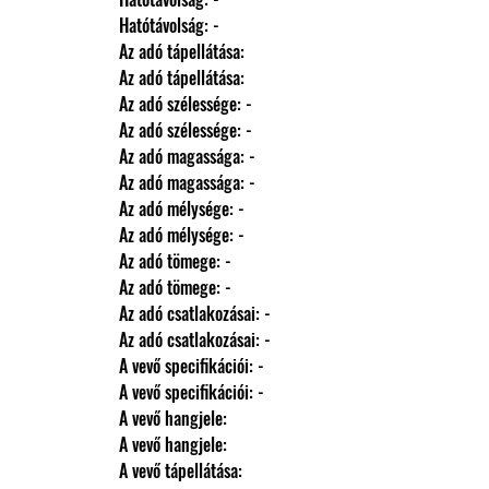
                Hatótávolság: -
                Az adó tápellátása: 
                Az adó tápellátása: 
                Az adó szélessége: -
                Az adó szélessége: -
                Az adó magassága: -
                Az adó magassága: -
                Az adó mélysége: -
                Az adó mélysége: -
                Az adó tömege: -
                Az adó tömege: -
                Az adó csatlakozásai: -
                Az adó csatlakozásai: -
                A vevő specifikációi: -
                A vevő specifikációi: -
                A vevő hangjele: 
                A vevő hangjele: 
                A vevő tápellátása: 