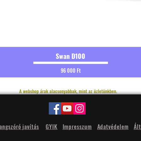
Swan D100
Ár
96 000 Ft
A webshop árak alacsonyabbak, mint az üzletünkben.
angszóró javítás
GYIK
Impresszum
Adatvédelem
Ál