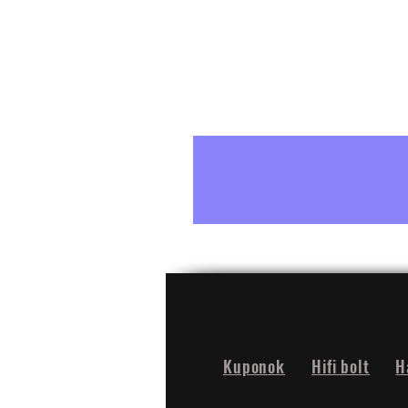
Kuponok
Hifi bolt
H