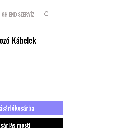
Bejelentkezés
IGH END SZERVÍZ
ozó Kábelek
ásárlókosárba
sárlás most!