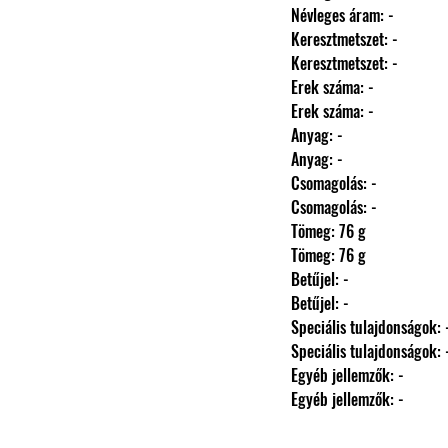
                Névleges áram: -
                Keresztmetszet: -
                Keresztmetszet: -
                Erek száma: -
                Erek száma: -
                Anyag: -
                Anyag: -
                Csomagolás: -
                Csomagolás: -
                Tömeg: 76 g
                Tömeg: 76 g
                Betűjel: -
                Betűjel: -
                Speciális tulajdonságok: 
                Speciális tulajdonságok: 
                Egyéb jellemzők: -
                Egyéb jellemzők: -