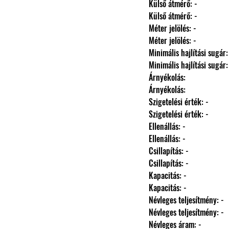
                Külső átmérő: -
                Külső átmérő: -
                Méter jelölés: -
                Méter jelölés: -
                Minimális hajlítási sugár
                Minimális hajlítási sugár
                Árnyékolás: 
                Árnyékolás: 
                Szigetelési érték: -
                Szigetelési érték: -
                Ellenállás: -
                Ellenállás: -
                Csillapítás: -
                Csillapítás: -
                Kapacitás: -
                Kapacitás: -
                Névleges teljesítmény: -
                Névleges teljesítmény: -
                Névleges áram: -