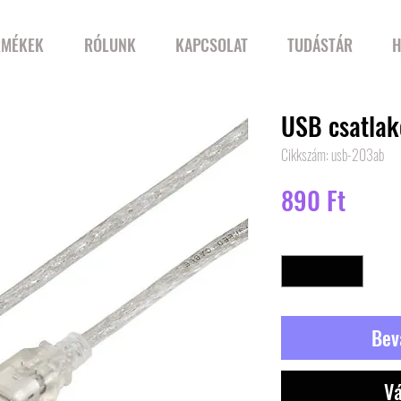
RMÉKEK
RÓLUNK
KAPCSOLAT
TUDÁSTÁR
H
USB csatlak
Cikkszám: usb-203ab
Ár
890 Ft
Mennyiség
*
Bev
Vá