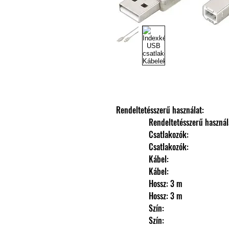
Rendeltetésszerű használat: 
                Rendeltetésszerű haszná
                Csatlakozók: 
                Csatlakozók: 
                Kábel: 
                Kábel: 
                Hossz: 3 m
                Hossz: 3 m
                Szín: 
                Szín: 